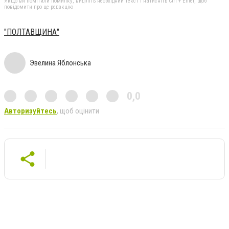
Якщо ви помітили помилку, виділіть необхідний текст і натисніть Ctrl + Enter, щоб
повідомити про це редакцію
"ПОЛТАВЩИНА"
Эвелина Яблонська
0,0
Авторизуйтесь
, щоб оцінити