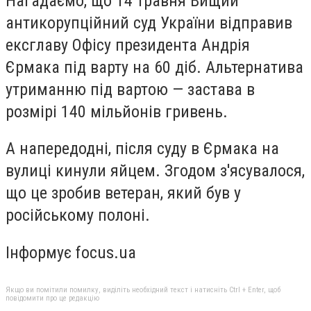
Нагадаємо, що 14 травня Вищий
антикорупційний суд України відправив
ексглаву Офісу президента Андрія
Єрмака під варту на 60 діб. Альтернатива
утриманню під вартою — застава в
розмірі 140 мільйонів гривень.
А напередодні, після суду в Єрмака на
вулиці кинули яйцем. Згодом з'ясувалося,
що це зробив ветеран, який був у
російському полоні.
Інформує focus.ua
Якщо ви помітили помилку, виділіть необхідний текст і натисніть Ctrl + Enter, щоб
повідомити про це редакцію