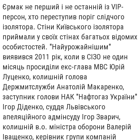
Єрмак не перший і не останній із VIP-
персон, хто переступив поріг слідчого
ізолятора. Стіни Київського ізолятора
приймали у своїх стінах багатьох відомих
особистостей. "Найурожайнішим"
виявився 2011 рік, коли в СІЗО не один
місяць просиділи екс-глава МВС Юрій
Луценко, колишній голова
Держмитслужби Анатолій Макаренко,
заступник голови НАК "Нафтогаз України"
Ігор Діденко, суддя Львівського
апеляційного адмінсуду Ігор Зварич,
колишній в.о. міністра оборони Валерій
Іващенко, керівник групи компаній