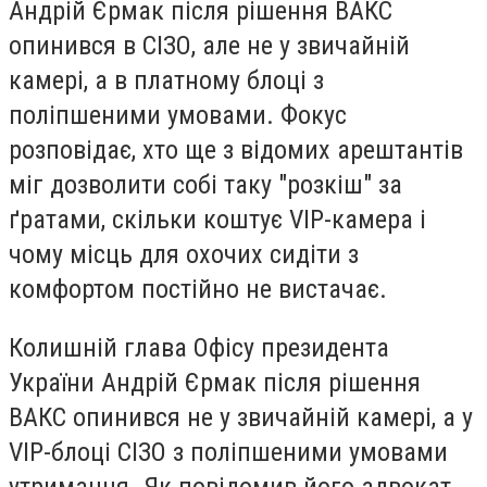
Андрій Єрмак після рішення ВАКС
опинився в СІЗО, але не у звичайній
камері, а в платному блоці з
поліпшеними умовами. Фокус
розповідає, хто ще з відомих арештантів
міг дозволити собі таку "розкіш" за
ґратами, скільки коштує VIP-камера і
чому місць для охочих сидіти з
комфортом постійно не вистачає.
Колишній глава Офісу президента
України Андрій Єрмак після рішення
ВАКС опинився не у звичайній камері, а у
VIP-блоці СІЗО з поліпшеними умовами
утримання. Як повідомив його адвокат