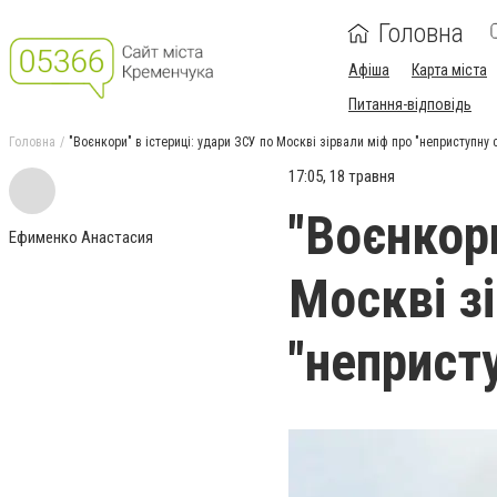
Головна
Афіша
Карта міста
Питання-відповідь
Головна
"Воєнкори" в істериці: удари ЗСУ по Москві зірвали міф про "неприступну
17:05, 18 травня
"Воєнкори
Ефименко Анастасия
Москві з
"неприст