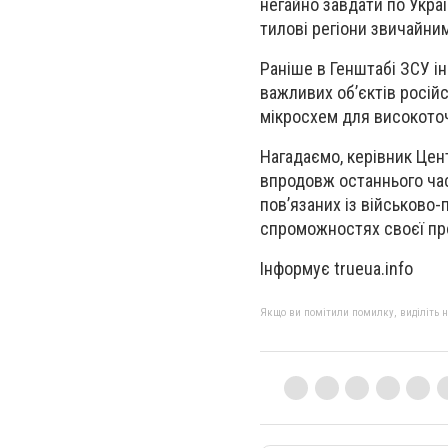
негайно завдати по Укра
тилові регіони звичайни
Раніше в Генштабі ЗСУ і
важливих об’єктів росій
мікросхем для високоточн
Нагадаємо, керівник Цен
впродовж останнього час
пов’язаних із військово
спроможностях своєї пр
Інформує trueua.info
Якщо ви помітили помилку, виділіть нео