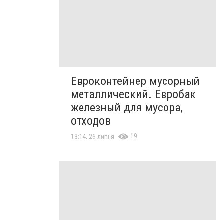
Евроконтейнер мусорный
металлический. Евробак
железный для мусора,
отходов
19
13:14, 26 липня