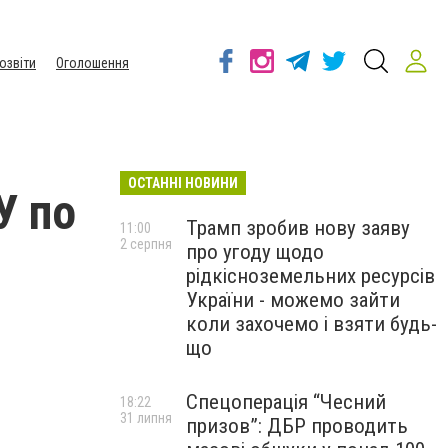
озвіти
Оголошення
ОСТАННІ НОВИНИ
У по
Трамп зробив нову заяву
11:00
2 серпня
про угоду щодо
рідкісноземельних ресурсів
України - можемо зайти
коли захочемо і взяти будь-
що
Спецоперація “Чесний
18:22
31 липня
призов”: ДБР проводить