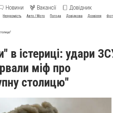
Новини
Вакансії
Довідник
Нерухомість
Авто / Мото
Погода
Довідкова
Дозвілля
Фот
 столицю"
" в істериці: удари ЗС
ірвали міф про
упну столицю"