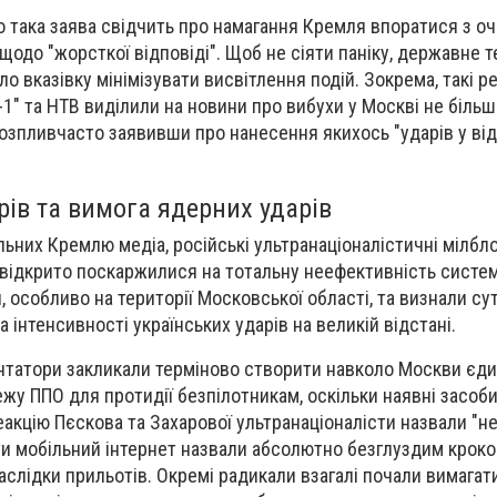
о така заява свідчить про намагання Кремля впоратися з о
 щодо "жорсткої відповіді". Щоб не сіяти паніку, державне 
о вказівку мінімізувати висвітлення подій. Зокрема, такі р
1" та НТВ виділили на новини про вибухи у Москві не більш
розпливчасто заявивши про нанесення якихось "ударів у від
рів та вимога ядерних ударів
льних Кремлю медіа, російські ультранаціоналістичні мілбл
 відкрито поскаржилися на тотальну неефективність систе
 особливо на території Московської області, та визнали су
інтенсивності українських ударів на великій відстані.
ентатори закликали терміново створити навколо Москви єд
у ППО для протидії безпілотникам, оскільки наявні засоби
еакцію Пєскова та Захарової ультранаціоналісти назвали "н
и мобільний інтернет назвали абсолютно безглуздим кроком
аслідки прильотів. Окремі радикали взагалі почали вимагат