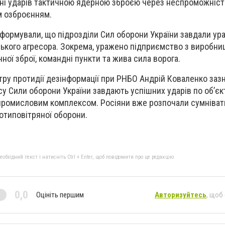
їні ударів тактичною ядерною зброєю через неспроможніст
м озброєнням.
нформували, що підрозділи Сил оборони України завдали ур
ського агресора. Зокрема, уражено підприємство з виробни
ої зброї, командні пункти та жива сила ворога.
тру протидії дезінформації при РНБО Андрій Коваленко заз
у Сили оборони України завдають успішних ударів по об’єкт
-промисловим комплексом. Росіяни вже розпочали сумніват
отиповітряної оборони.
бхідний текст і натисніть Ctrl + Enter, щоб повідомити про це редакцію
0,0
Оцініть першим
Авторизуйтесь
, щоб