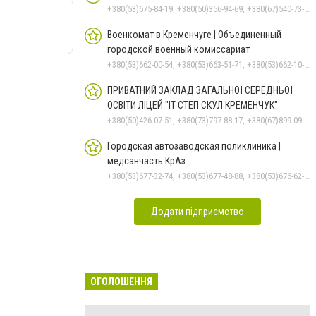
+380(53)675-84-19, +380(50)356-94-69, +380(67)540-73-87
Военкомат в Кременчуге | Объединенный
городской военный комиссариат
+380(53)662-00-54, +380(53)663-51-71, +380(53)662-10-35
ПРИВАТНИЙ ЗАКЛАД ЗАГАЛЬНОЇ СЕРЕДНЬОЇ
ОСВІТИ ЛІЦЕЙ "ІТ СТЕП СКУЛ КРЕМЕНЧУК"
+380(50)426-07-51, +380(73)797-88-17, +380(67)899-09-16
Городская автозаводская поликлиника |
медсанчасть КрАз
+380(53)677-32-74, +380(53)677-48-88, +380(53)676-62-99, +380536766187
Додати підприємство
ОГОЛОШЕННЯ