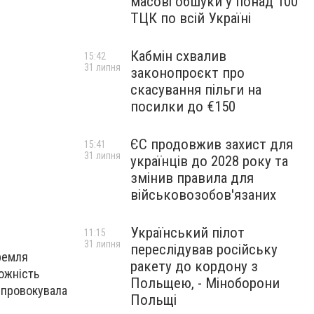
масові обшуки у понад 100
ТЦК по всій Україні
Кабмін схвалив
15:42
31 липня
законопроєкт про
скасування пільги на
посилки до €150
ЄС продовжив захист для
15:41
31 липня
українців до 2028 року та
змінив правила для
військовозобов'язаних
Український пілот
11:15
31 липня
переслідував російську
Кремля
ракету до кордону з
ожність
Польщею, - Міноборони
 спровокувала
Польщі