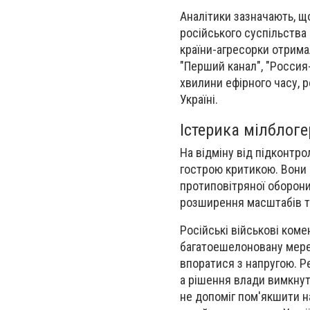
Аналітики зазначають, щ
російського суспільства
країни-агресорки отримал
"Перший канал", "Россия-
хвилини ефірного часу, 
Україні.
Істерика мілблоге
На відміну від підконтро
гострою критикою. Вони
протиповітряної оборони,
розширення масштабів та 
Російські військові ком
багатоешелоновану мереж
впоратися з напругою. Р
а рішення влади вимкнут
не допоміг пом'якшити н