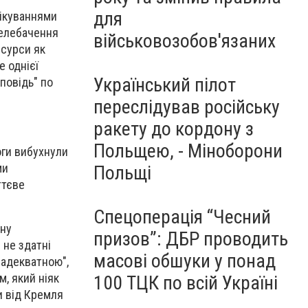
для
чікуваннями
телебачення
військовозобов'язаних
есурси як
е однієї
Український пілот
повідь" по
переслідував російську
ракету до кордону з
Польщею, - Міноборони
оги вибухнули
ми
Польщі
ттєве
Спецоперація “Чесний
ину
призов”: ДБР проводить
 не здатні
масові обшуки у понад
еадекватною",
, який ніяк
100 ТЦК по всій Україні
и від Кремля