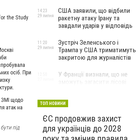
США заявили, що відбили
14:23
29 липня
or the Study
ракетну атаку Ірану та
завдали ударів у відповідь
Зустріч Зеленського і
11:20
29 липня
Трампа у США триматимуть
Москві
закритою для журналістів
аби
 спробувала
них осіб. При
У Франції визнали, що не
12:50
низку
27 липня
зможуть загасити лісові
ктури.
пожежі біля Бордо до осені
 ЗМІ щодо
ТОП НОВИНИ
я атак на
ЄС продовжив захист
для українців до 2028
 бути під
року та змінив правила