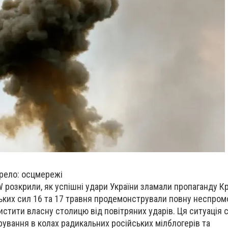
рело: осцмережі
W розкрили, як успішні удари України зламали пропаганду 
ьких сил 16 та 17 травня продемонстрували повну неспром
хистити власну столицю від повітряних ударів. Ця ситуація
ування в колах радикальних російських мілблогерів та