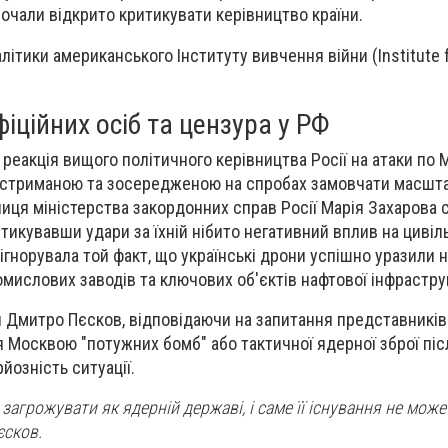
 почали відкрито критикувати керівництво країни.
ітики американського Інституту вивчення війни (Institute f
фіційних осіб та цензура у РФ
 реакція вищого політичного керівництва Росії на атаки по 
стриманою та зосередженою на спробах замовчати масшт
ниця міністерства закордонних справ Росії Марія Захарова
тикувавши удари за їхній нібито негативний вплив на цивіль
ігнорувала той факт, що українські дрони успішно уразили 
мислових заводів та ключових об'єктів нафтової інфрастру
 Дмитро Пєсков, відповідаючи на запитання представників
Москвою "потужних бомб" або тактичної ядерної зброї післ
йозність ситуації.
 загрожувати як ядерній державі, і саме її існування не може
єсков.