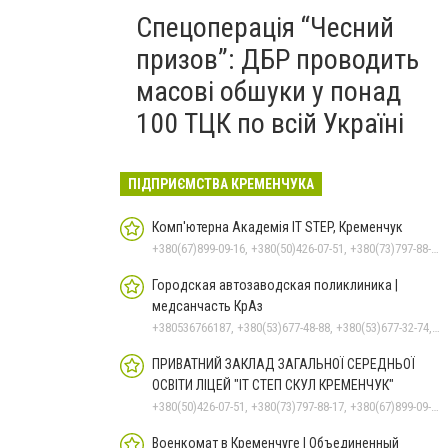
Спецоперація “Чесний
призов”: ДБР проводить
масові обшуки у понад
100 ТЦК по всій Україні
ПІДПРИЄМСТВА КРЕМЕНЧУКА
Комп'ютерна Академія IT STEP, Кременчук
+380(67)899-09-16, +380(50)426-07-51, +380(73)797-88-17
Городская автозаводская поликлиника |
медсанчасть КрАз
+380536766187, +380(53)677-48-88, +380(53)677-32-74, +380(53)676-62-99
ПРИВАТНИЙ ЗАКЛАД ЗАГАЛЬНОЇ СЕРЕДНЬОЇ
ОСВІТИ ЛІЦЕЙ "ІТ СТЕП СКУЛ КРЕМЕНЧУК"
+380(50)426-07-51, +380(73)797-88-17, +380(67)899-09-16
Военкомат в Кременчуге | Объединенный