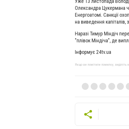
Уже 13 листопада Володи
Олександра Цукермана че
Енергоатомі. Санкції ох
на виведення капіталів, 
Наразі Тимур Міндіч пер
"плівок Міндіча", де вип
Інформує 24tv.ua
Якщо ви помітили помилку, виділіть нео