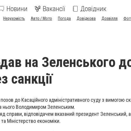
Новини
Вакансії
Довідник
Нерухомість
Авто / Мото
Погода
Довідкова
Дозвілля
Фот
одав на Зеленського д
з санкції
 позов до Касаційного адміністративного суду з вимогою с
 на нього Володимиром Зеленським.
яд справи, відповідачем вказаний президент Зеленський, а
 та Міністерство економіки.