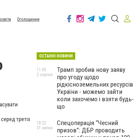
озвіти
Оголошення
ОСТАННІ НОВИНИ
о
Трамп зробив нову заяву
11:00
2 серпня
про угоду щодо
рідкісноземельних ресурсів
України - можемо зайти
коли захочемо і взяти будь-
касувати
що
 серед третіх
Спецоперація “Чесний
18:22
31 липня
призов”: ДБР проводить