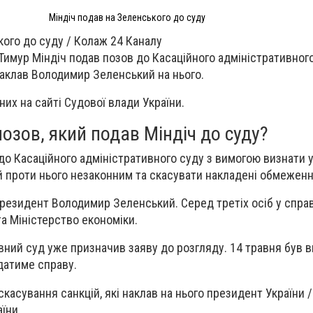
Міндіч подав на Зеленського до суду
кого до суду / Колаж 24 Каналу
 Тимур Міндіч подав позов до Касаційного адміністративног
 наклав Володимир Зеленський на нього.
них на сайті Судової влади України.
озов, який подав Міндіч до суду?
до Касаційного адміністративного суду з вимогою визнати 
 проти нього незаконним та скасувати накладені обмеженн
резидент Володимир Зеленський. Серед третіх осіб у справ
та Міністерство економіки.
вний суд уже призначив заяву до розгляду. 14 травня був 
ядатиме справу.
касування санкцій, які наклав на нього президент України 
аїни