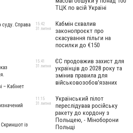
масові обшуки у понад 100
ТЦК по всій Україні
Кабмін схвалив
о суду. Справа
15:42
31 липня
законопроєкт про
скасування пільги на
посилки до €150
ЄС продовжив захист для
15:41
31 липня
указ
українців до 2028 року та
я.
змінив правила для
військовозобов'язаних
і – Кабінет
Український пілот
11:15
31 липня
переслідував російську
визначений
ракету до кордону з
Польщею, - Міноборони
/ Скриншот із
Польщі