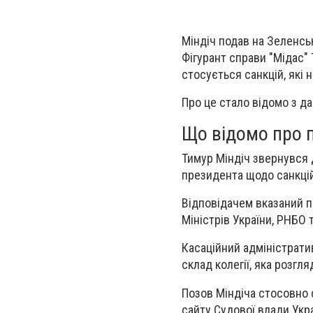
Міндіч подав на Зеленсь
Фігурант справи "Мідас"
стосується санкцій, які
Про це стало відомо з да
Що відомо про п
Тимур Міндіч звернувся 
президента щодо санкцій
Відповідачем вказаний п
Міністрів України, РНБО 
Касаційний адміністрати
склад колегії, яка розгл
Позов Міндіча стосовно с
сайту Судової влади Укр