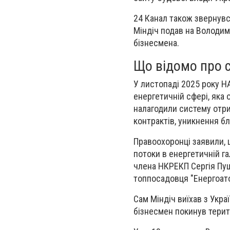
24 Канал також звернувс
Міндіч подав на Володим
бізнесмена.
Що відомо про с
У листопаді 2025 року Н
енергетичній сфері, яка 
налагодили систему отри
контрактів, уникнення б
Правоохоронці заявили, щ
потоки в енергетичній г
члена НКРЕКП Сергія Пуш
топпосадовця "Енергоат
Сам Міндіч виїхав з Укра
бізнесмен покинув терит