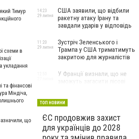
США заявили, що відбили
 який Тимур
14:23
29 липня
ракетну атаку Ірану та
нкційного
завдали ударів у відповідь
Зустріч Зеленського і
11:20
29 липня
Трампа у США триматимуть
ї схеми в
закритою для журналістів
зації
за укладання
У Франції визнали, що не
12:50
27 липня
зможуть загасити лісові
і та фінансові
пожежі біля Бордо до осені
ура Міндіча,
колишнього
ТОП НОВИНИ
ЄС продовжив захист
зазначили, що
для українців до 2028
року та змінив правила