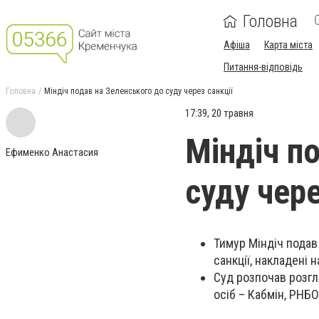
Головна
Афіша
Карта міста
Питання-відповідь
Головна
Міндіч подав на Зеленського до суду через санкції
17:39, 20 травня
Міндіч п
Ефименко Анастасия
суду чере
Тимур Міндіч подав
санкції, накладені
Суд розпочав розгл
осіб – Кабмін, РНБО