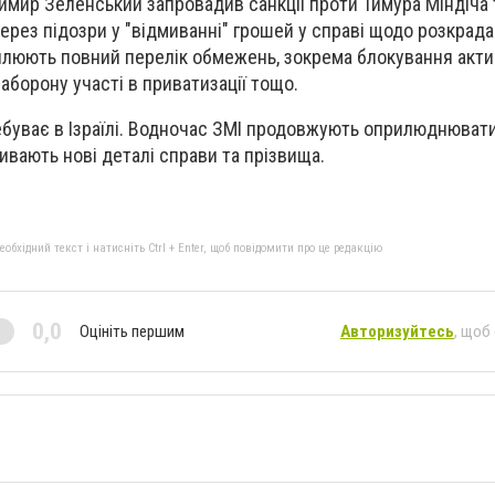
мир Зеленський запровадив санкції проти Тимура Міндіча 
рез підозри у "відмиванні" грошей у справі щодо розкрада
оплюють повний перелік обмежень, зокрема блокування акти
заборону участі в приватизації тощо.
ебуває в Ізраїлі. Водночас ЗМІ продовжують оприлюднювати
ливають нові деталі справи та прізвища.
бхідний текст і натисніть Ctrl + Enter, щоб повідомити про це редакцію
0,0
Оцініть першим
Авторизуйтесь
, щоб