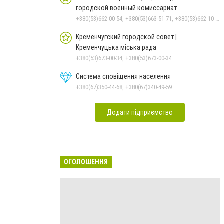
городской военный комиссариат
+380(53)662-00-54, +380(53)663-51-71, +380(53)662-10-35
Кременчугский городской совет |
Кременчуцька міська рада
+380(53)673-00-34, +380(53)673-00-34
Система сповіщення населення
+380(67)350-44-68, +380(67)340-49-59
Додати підприємство
ОГОЛОШЕННЯ