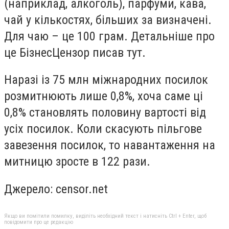
(наприклад, алкоголь), парфуми, кава,
чай у кількостях, більших за визначені.
Для чаю – це 100 грам. Детальніше про
це БізнесЦензор писав тут.
Наразі із 75 млн міжнародних посилок
розмитнюють лише 0,8%, хоча саме ці
0,8% становлять половину вартості від
усіх посилок. Коли скасують пільгове
завезення посилок, то навантаження на
митницю зросте в 122 рази.
Джерело: censor.net
Якщо ви помітили помилку, виділіть необхідний текст і натисніть Ctrl + Enter, щоб
повідомити про це редакцію