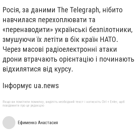
Росія, за даними The Telegraph, нібито
навчилася перехоплювати та
«перенаводити» українські безпілотники,
змушуючи їх летіти в бік країн НАТО.
Через масові радіоелектронні атаки
дрони втрачають орієнтацію і починають
відхилятися від курсу.
Інформує ua.news
Якщо ви помітили помилку, виділіть необхідний текст і натисніть Ctrl + Enter, щоб
повідомити про це редакцію
Ефименко Анастасия