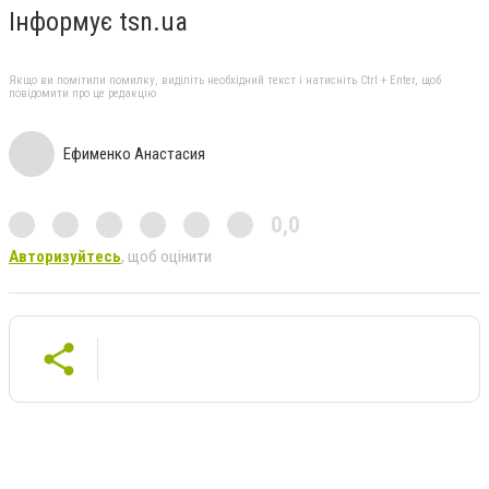
Інформує tsn.ua
Якщо ви помітили помилку, виділіть необхідний текст і натисніть Ctrl + Enter, щоб
повідомити про це редакцію
Ефименко Анастасия
0,0
Авторизуйтесь
, щоб оцінити