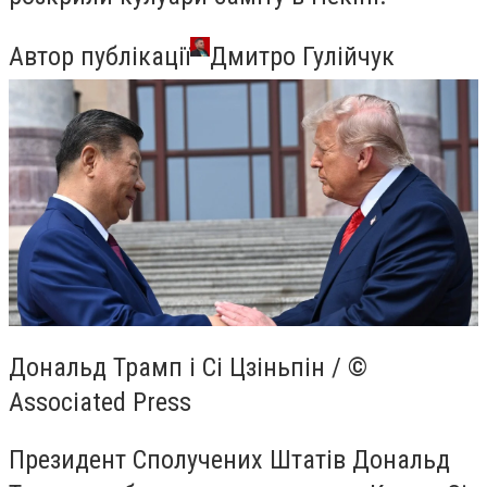
Автор публікації
Дмитро Гулійчук
Дональд Трамп і Сі Цзіньпін / ©
Associated Press
Президент Сполучених Штатів Дональд