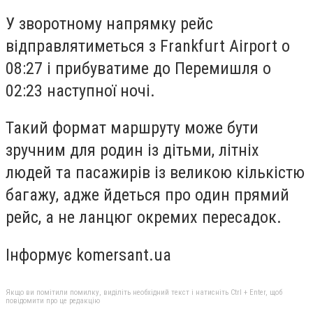
У зворотному напрямку рейс
відправлятиметься з Frankfurt Airport о
08:27 і прибуватиме до Перемишля о
02:23 наступної ночі.
Такий формат маршруту може бути
зручним для родин із дітьми, літніх
людей та пасажирів із великою кількістю
багажу, адже йдеться про один прямий
рейс, а не ланцюг окремих пересадок.
Інформує komersant.ua
Якщо ви помітили помилку, виділіть необхідний текст і натисніть Ctrl + Enter, щоб
повідомити про це редакцію