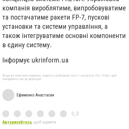
компанія вироблятиме, випробовуватиме
та постачатиме ракети FP-7, пускові
установки та системи управління, а
також інтегруватиме основні компоненти
в єдину систему.
Інформує ukrinform.ua
Якщо ви помітили помилку, виділіть необхідний текст і натисніть Ctrl + Enter, щоб
повідомити про це редакцію
Ефименко Анастасия
0,0
Авторизуйтесь
, щоб оцінити