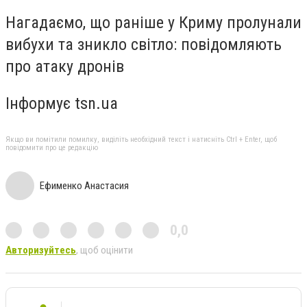
Нагадаємо, що раніше у Криму пролунали
вибухи та зникло світло: повідомляють
про атаку дронів
Інформує tsn.ua
Якщо ви помітили помилку, виділіть необхідний текст і натисніть Ctrl + Enter, щоб
повідомити про це редакцію
Ефименко Анастасия
0,0
Авторизуйтесь
, щоб оцінити