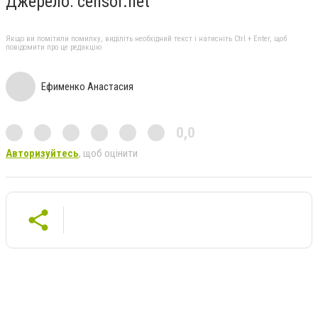
Джерело: censor.net
Якщо ви помітили помилку, виділіть необхідний текст і натисніть Ctrl + Enter, щоб
повідомити про це редакцію
Ефименко Анастасия
0,0
Авторизуйтесь
, щоб оцінити