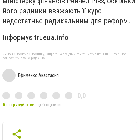
міністерку фінансів Рейчел Рівз, оскільки
його радники вважають її курс
недостатньо радикальним для реформ.
Інформує trueua.info
Якщо ви помітили помилку, виділіть необхідний текст і натисніть Ctrl + Enter, щоб
повідомити про це редакцію
Ефименко Анастасия
0,0
Авторизуйтесь
, щоб оцінити