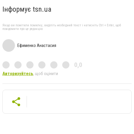
Інформує tsn.ua
Якщо ви помітили помилку, виділіть необхідний текст і натисніть Ctrl + Enter, щоб
повідомити про це редакцію
Ефименко Анастасия
0,0
Авторизуйтесь
, щоб оцінити