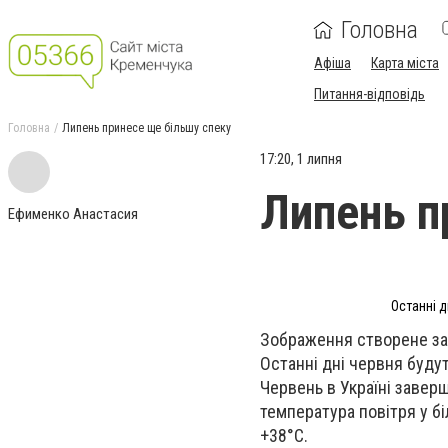
Головна
Афіша
Карта міста
Питання-відповідь
Головна
Липень принесе ще більшу спеку
17:20, 1 липня
Липень п
Ефименко Анастасия
Останні 
Зображення створене за
Останні дні червня буду
Червень в Україні завер
температура повітря у б
+38°С.