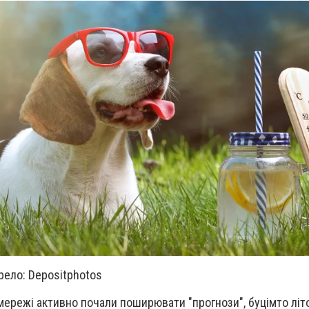
рело: Depositphotos
 мережі активно почали поширювати "прогнози", буцімто літ