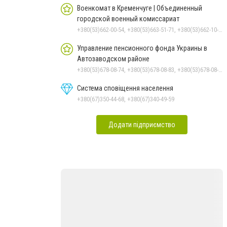
Военкомат в Кременчуге | Объединенный
городской военный комиссариат
+380(53)662-00-54, +380(53)663-51-71, +380(53)662-10-35
Управление пенсионного фонда Украины в
Автозаводском районе
+380(53)678-08-74, +380(53)678-08-83, +380(53)678-08-41, +380(53)678-08-86, +380(53)678-09-05
Система сповіщення населення
+380(67)350-44-68, +380(67)340-49-59
Додати підприємство