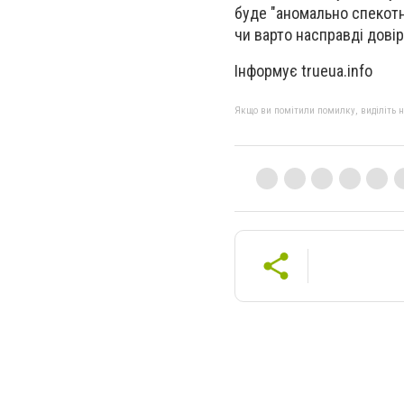
буде "аномально спекотн
чи варто насправді дові
Інформує trueua.info
Якщо ви помітили помилку, виділіть нео