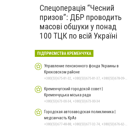
Спецоперація “Чесний
призов”: ДБР проводить
масові обшуки у понад
100 ТЦК по всій Україні
ПІДПРИЄМСТВА КРЕМЕНЧУКА
Управление пенсионного фонда Украины в
Крюковском районе
+380(53)675-81-32, +380(53)675-81-37, +380(53)678-09-01, +380(53)675-81-40, +380(53)675-81-33, +380(53)675-81-38, +380(53)675-81-31, +380(53)678-08-87
Кременчугский городской совет |
Кременчуцька міська рада
+380(53)673-00-34, +380(53)673-00-34
Городская автозаводская поликлиника |
медсанчасть КрАз
+380(53)677-48-88, +380(53)677-32-74, +380(53)676-62-99, +380536766187