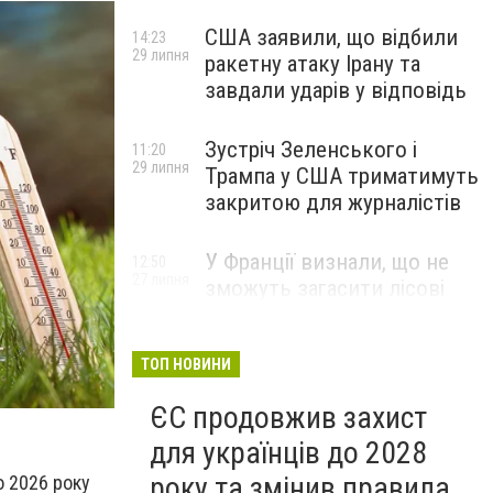
США заявили, що відбили
14:23
29 липня
ракетну атаку Ірану та
завдали ударів у відповідь
Зустріч Зеленського і
11:20
29 липня
Трампа у США триматимуть
закритою для журналістів
У Франції визнали, що не
12:50
27 липня
зможуть загасити лісові
пожежі біля Бордо до осені
ТОП НОВИНИ
ЄС продовжив захист
для українців до 2028
року та змінив правила
о 2026 року