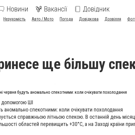
Новини
Вакансії
Довідник
Нерухомість
Авто / Мото
Погода
Довідкова
Дозвілля
Фот
ринесе ще більшу спе
дні червня будуть аномально спекотними: коли очікувати похолодання
 допомогою ШІ
ть аномально спекотними: коли очікувати похолодання
шується справжньою літньою спекою. В останній день міся
ільшості областей перевищить +30°С, а на Заході країни пр