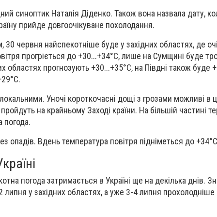
ний синоптик Наталія Діденко. Також вона назвала дату, ко
країну прийде довгоочікуване похолодання.
, 30 червня найспекотніше буде у західних областях, де оч
повітря прогріється до +30...+34°С, лише на Сумщині буде тр
х областях прогнозують +30...+35°С, на Півдні також буде +3
+29°С.
 локальними. Уночі короткочасні дощі з грозами можливі в 
 пройдуть на крайньому Заході країни. На більшій частині те
а погода.
ез опадів. Вдень температура повітря підніметься до +34°С
країні
котна погода затримається в Україні ще на декілька днів. 
 липня у західних областях, а уже 3-4 липня прохолодніше 