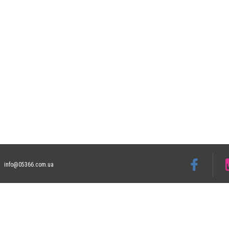
info@05366.com.ua
Допускається цитування матеріалів без отримання попередньої згоди 05366.com.ua з
пошукових систем гіперпосилання на цитовані статті не нижче другого абзацу в тек
Матеріали з плашками "Новини компаній", "Промо", "Партнерський матеріал", "Партнер