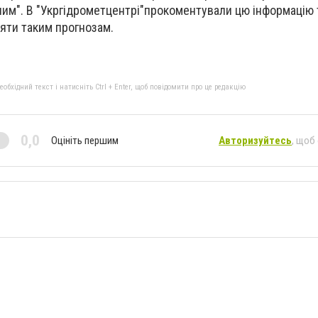
им". В "Укргідрометцентрі"прокоментували цю інформацію 
ряти таким прогнозам.
бхідний текст і натисніть Ctrl + Enter, щоб повідомити про це редакцію
0,0
Оцініть першим
Авторизуйтесь
, щоб