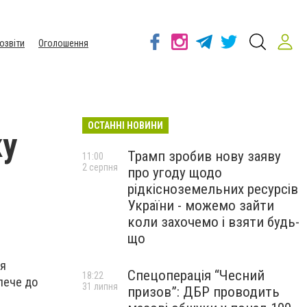
озвіти
Оголошення
ОСТАННІ НОВИНИ
ку
Трамп зробив нову заяву
11:00
2 серпня
про угоду щодо
рідкісноземельних ресурсів
України - можемо зайти
коли захочемо і взяти будь-
що
ця
Спецоперація “Чесний
18:22
ипече до
31 липня
призов”: ДБР проводить