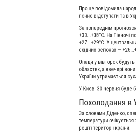
Про це повідомила народ
почне відступати та в У
За попереднім прогнозом
+33...+38°С. На Півночі 
+27...+29°С. У центральни
східних регіонах — +26...
Опади у вівторок будуть
областях, а ввечері вони
України утримається сух
У Києві 30 червня буде б
Похолодання в У
За словами Діденко, спе
температури очікується 2
решті території країни.