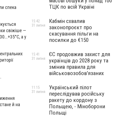
масові обшуки у понад 100
ТЦК по всій Україні
ли спека
Кабмін схвалив
15:42
ікується
31 липня
законопроєкт про
охи свіжіше —
скасування пільги на
0...+35°С, а у
посилки до €150
центральних
ЄС продовжив захист для
15:41
31 липня
риторії
українців до 2028 року та
змінив правила для
військовозобов'язаних
.
Український пілот
11:15
31 липня
переслідував російську
Зниження
ракету до кордону з
стане й на
Польщею, - Міноборони
Польщі