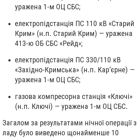
уражена 1-м ОЦ СБС;
електропідстанція ПС 110 кВ «Старий
Крим» (н.п. Старий Крим) — уражена
413-ю ОБ СБС «Рейд»;
електропідстанція ПС 330/110 кВ
«Західно-Кримська» (н.п. Кар’єрне) —
уражена 1-м ОЦ СБС;
газова компресорна станція «Ключі»
(н.п. Ключі) — уражена 1-м ОЦ СБС.
Загалом за результатами нічної операції з
ладу було виведено щонайменше 10