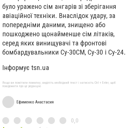
було уражено сім ангарів зі зберігання
авіаційної техніки. Внаслідок удару, за
попередніми даними, знищено або
пошкоджено щонайменше сім літаків,
серед яких винищувачі та фронтові
бомбардувальники Су-30СМ, Су-30 і Су-24.
Інформує tsn.ua
Якщо ви помітили помилку, виділіть необхідний текст і натисніть Ctrl + Enter, щоб
повідомити про це редакцію
Ефименко Анастасия
0,0