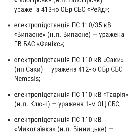
уражена 413-ю ОБр СБС «Рейд»;
електропідстанція ПС 110/35 кВ
«Випасне» (н.п. Випасне) — уражена
ГВ БАС «Фенікс»;
електропідстанція ПС 110 кВ «Саки»
(нп Саки) — уражена 412-ю ОБр СБС
Nemesis;
електропідстанція ПС 110 кВ «Таврія»
(н.п. Ключі) — уражена 1-м ОЦ СБС;
електропідстанція ПС 110 кВ
«Миколаївка» (н.п. Вінницьке) —