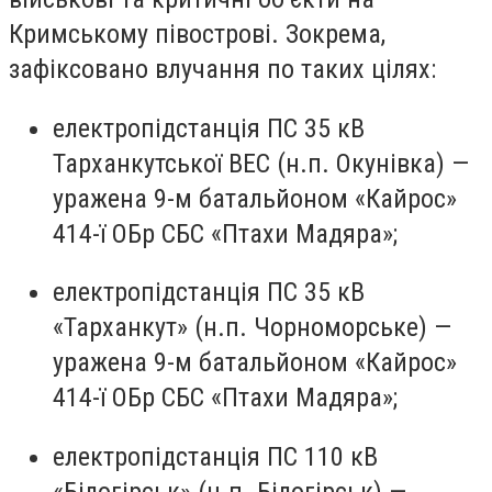
Кримському півострові. Зокрема,
зафіксовано влучання по таких цілях:
електропідстанція ПС 35 кВ
Тарханкутської ВЕС (н.п. Окунівка) —
уражена 9-м батальйоном «Кайрос»
414-ї ОБр СБС «Птахи Мадяра»;
електропідстанція ПС 35 кВ
«Тарханкут» (н.п. Чорноморське) —
уражена 9-м батальйоном «Кайрос»
414-ї ОБр СБС «Птахи Мадяра»;
електропідстанція ПС 110 кВ
«Білогірськ» (н.п. Білогірськ) —