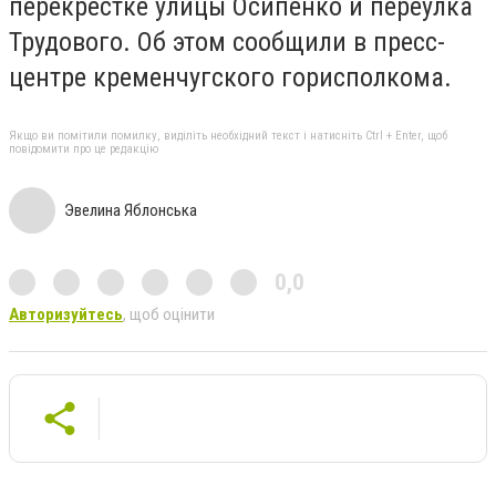
перекрёстке улицы Осипенко и переулка
Трудового. Об этом сообщили в пресс-
центре кременчугского горисполкома.
Якщо ви помітили помилку, виділіть необхідний текст і натисніть Ctrl + Enter, щоб
повідомити про це редакцію
Эвелина Яблонська
0,0
Авторизуйтесь
, щоб оцінити