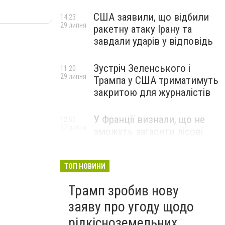
США заявили, що відбили
14:23
29 липня
ракетну атаку Ірану та
завдали ударів у відповідь
Зустріч Зеленського і
11:20
29 липня
Трампа у США триматимуть
закритою для журналістів
У Франції визнали, що не
12:50
27 липня
зможуть загасити лісові
пожежі біля Бордо до осені
ТОП НОВИНИ
Трамп зробив нову
заяву про угоду щодо
рідкісноземельних