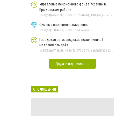
Управление пенсионного фонда Украины в
Крюковском районе
+380(53)675-81-37, +380(53)678-09-01, +380(53)675-81-32, +380(53)675-81-40, +380(53)675-81-33, +380(53)675-81-38, +380(53)675-81-31, +380(53)678-08-87
Система сповіщення населення
+380(67)350-44-68, +380(67)340-49-59
Городская автозаводская поликлиника |
медсанчасть КрАз
+380(53)677-48-88, +380(53)677-32-74, +380(53)676-62-99, +380536766187
Додати підприємство
ОГОЛОШЕННЯ