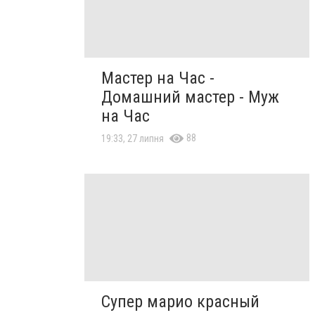
Мастер на Час -
Домашний мастер - Муж
на Час
88
19:33, 27 липня
Супер марио красный