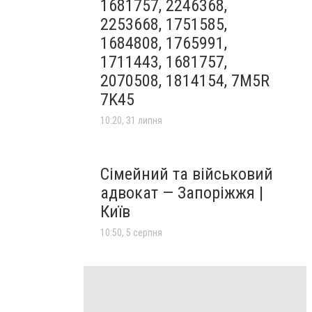
1681757, 2246368,
2253668, 1751585,
1684808, 1765991,
1711443, 1681757,
2070508, 1814154, 7M5R
7K45
10:20, 31 липня
Сімейний та військовий
адвокат — Запоріжжя |
Київ
10:50, 5 серпня