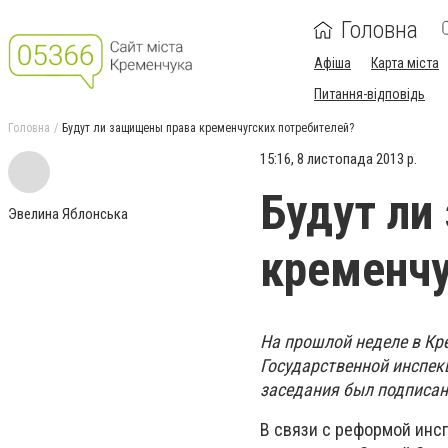
Головна
Афіша
Карта міста
Питання-відповідь
Головна
Будут ли защищены права кременчугских потребителей?
15:16, 8 листопада 2013 р.
Будут ли
Эвелина Яблонська
кременчу
На прошлой неделе в Кр
Государственной инспекц
заседания был подписан
В связи с реформой инс