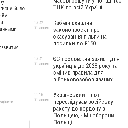
масові обшуки у понад 100
ру
ТЦК по всій Україні
егионе было
ичём
 и
Кабмін схвалив
15:42
31 липня
зличными
законопроєкт про
скасування пільги на
посилки до €150
развития,
ЄС продовжив захист для
15:41
31 липня
українців до 2028 року та
змінив правила для
військовозобов'язаних
Український пілот
11:15
31 липня
переслідував російську
 оцінити
ракету до кордону з
Польщею, - Міноборони
Польщі