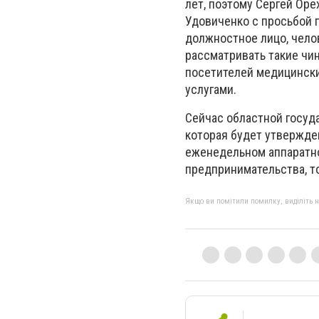
лет, поэтому Сергей Оре
Удовиченко с просьбой 
должностное лицо, чело
рассматривать такие чи
посетителей медицинских
услугами.
Сейчас областной госуд
которая будет утвержден
еженедельном аппаратн
предпринимательства, т
Якщо ви помітили помилку, виділіть нео