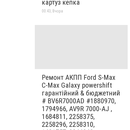
картуз кепка
00:43, Вчора
Ремонт АКПП Ford S-Max
C-Max Galaxy powershift
гарантійний & бюджетний
# BV6R7000AD #1880970,
1794966, AV9R 7000-AJ ,
1684811, 2258375,
2258296, 2258310,