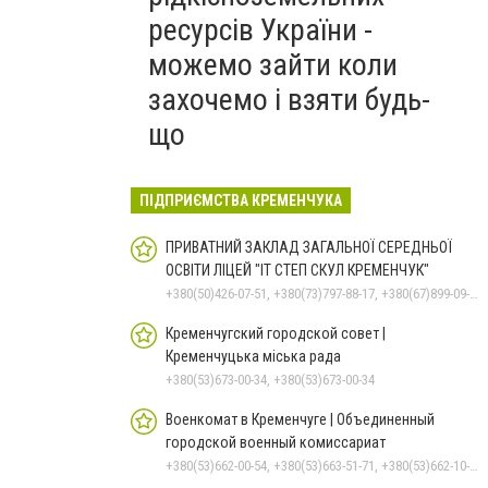
ресурсів України -
можемо зайти коли
захочемо і взяти будь-
що
ПІДПРИЄМСТВА КРЕМЕНЧУКА
ПРИВАТНИЙ ЗАКЛАД ЗАГАЛЬНОЇ СЕРЕДНЬОЇ
ОСВІТИ ЛІЦЕЙ "ІТ СТЕП СКУЛ КРЕМЕНЧУК"
+380(50)426-07-51, +380(73)797-88-17, +380(67)899-09-16
Кременчугский городской совет |
Кременчуцька міська рада
+380(53)673-00-34, +380(53)673-00-34
Военкомат в Кременчуге | Объединенный
городской военный комиссариат
+380(53)662-00-54, +380(53)663-51-71, +380(53)662-10-35