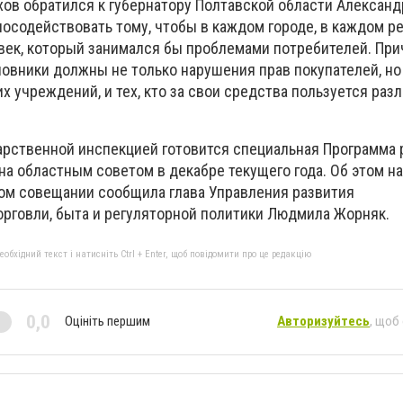
хов обратился к губернатору Полтавской области Александ
посодействовать тому, чтобы в каждом городе, в каждом р
век, который занимался бы проблемами потребителей. Пр
новники должны не только нарушения прав покупателей, но
 учреждений, и тех, кто за свои средства пользуется ра
арственной инспекцией готовится специальная Программа 
а областным советом в декабре текущего года. Об этом на
ом совещании сообщила глава Управления развития
орговли, быта и регуляторной политики Людмила Жорняк.
бхідний текст і натисніть Ctrl + Enter, щоб повідомити про це редакцію
0,0
Оцініть першим
Авторизуйтесь
, щоб