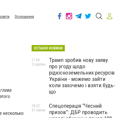
озвіти
Оголошення
ОСТАННІ НОВИНИ
Трамп зробив нову заяву
11:00
2 серпня
про угоду щодо
рідкісноземельних ресурсів
України - можемо зайти
коли захочемо і взяти будь-
 глава
що
этого
Спецоперація “Чесний
18:22
31 липня
призов”: ДБР проводить
е несколько