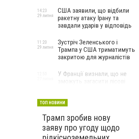
США заявили, що відбили
14:23
29 липня
ракетну атаку Ірану та
завдали ударів у відповідь
Зустріч Зеленського і
11:20
29 липня
Трампа у США триматимуть
закритою для журналістів
У Франції визнали, що не
12:50
27 липня
зможуть загасити лісові
пожежі біля Бордо до осені
ТОП НОВИНИ
Трамп зробив нову
заяву про угоду щодо
рідкісноземельних