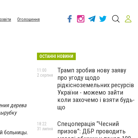
озвіти
Оголошення
ОСТАННІ НОВИНИ
Трамп зробив нову заяву
11:00
2 серпня
про угоду щодо
рідкісноземельних ресурсів
України - можемо зайти
коли захочемо і взяти будь-
ения дерева
що
вырубку
Спецоперація “Чесний
18:22
31 липня
призов”: ДБР проводить
й больницы.