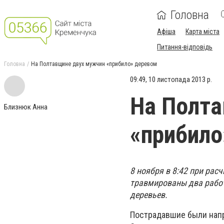
Головна
Афіша
Карта міста
Питання-відповідь
Головна
На Полтавщине двух мужчин «прибило» деревом
09:49, 10 листопада 2013 р.
На Полт
Близнюк Анна
«прибило
8 ноября в 8:42 при рас
травмированы два работ
деревьев.
Пострадавшие были нап