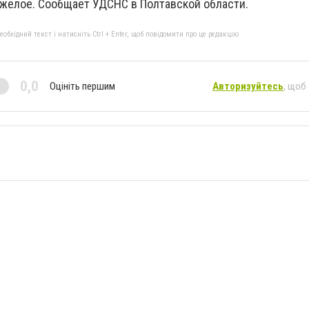
яжелое. Сообщает УДСНС в Полтавской области.
бхідний текст і натисніть Ctrl + Enter, щоб повідомити про це редакцію
0,0
Оцініть першим
Авторизуйтесь
, щоб