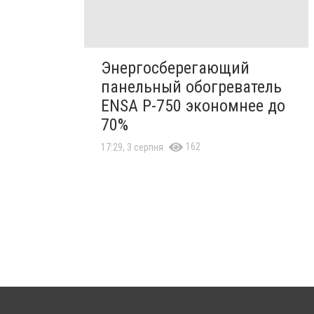
Энергосберегающий
панельный обогреватель
ENSA Р-750 экономнее до
70%
162
17:29, 3 серпня