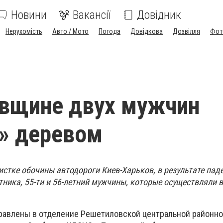
Новини
Вакансії
Довідник
Нерухомість
Авто / Мото
Погода
Довідкова
Дозвілля
Фот
авщине двух мужчин
» деревом
чистке обочины автодороги Киев-Харьков, в результате пад
ника, 55-ти и 56-летний мужчины, которые осуществляли 
равлены в отделение Решетиловской центральной районно