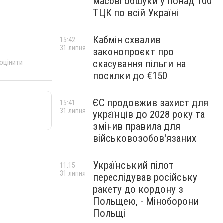
масові обшуки у понад 100
ТЦК по всій Україні
Кабмін схвалив
15:42
31 липня
законопроєкт про
 оцінити
скасування пільги на
посилки до €150
ЄС продовжив захист для
15:41
31 липня
українців до 2028 року та
змінив правила для
військовозобов'язаних
Український пілот
11:15
31 липня
переслідував російську
ракету до кордону з
Польщею, - Міноборони
Польщі