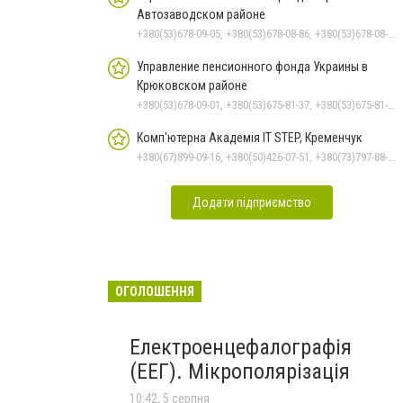
Автозаводском районе
+380(53)678-09-05, +380(53)678-08-86, +380(53)678-08-41, +380(53)678-08-83, +380(53)678-08-74
Управление пенсионного фонда Украины в
Крюковском районе
+380(53)678-09-01, +380(53)675-81-37, +380(53)675-81-32, +380(53)675-81-33, +380(53)678-08-87, +380(53)675-81-31, +380(53)675-81-38, +380(53)675-81-40
Комп'ютерна Академія IT STEP, Кременчук
+380(67)899-09-16, +380(50)426-07-51, +380(73)797-88-17
Додати підприємство
ОГОЛОШЕННЯ
Електроенцефалографія
(ЕЕГ). Мікрополярізація
10:42, 5 серпня