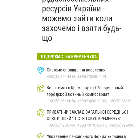
ресурсів України -
можемо зайти коли
захочемо і взяти будь-
що
ПІДПРИЄМСТВА КРЕМЕНЧУКА
Система сповіщення населення
+380(67)350-44-68, +380(67)340-49-59
Военкомат в Кременчуге | Объединенный
городской военный комиссариат
+380(53)662-00-54, +380(53)662-10-35, +380(53)663-51-71
ПРИВАТНИЙ ЗАКЛАД ЗАГАЛЬНОЇ СЕРЕДНЬОЇ
ОСВІТИ ЛІЦЕЙ "ІТ СТЕП СКУЛ КРЕМЕНЧУК"
+380(50)426-07-51, +380(73)797-88-17, +380(67)899-09-16
Управление пенсионного фонда Украины в