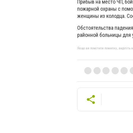
Прибыв на место ЧП, бо
пожарной охраны с помо
женщины из колодца. Со
Обстоятельства падения
районной больницы для 
Якщо ви помітили помилку, виділіть нео