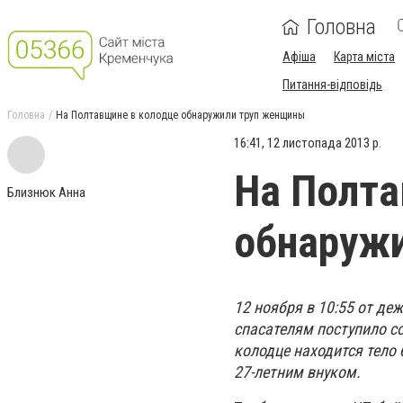
Головна
Афіша
Карта міста
Питання-відповідь
Головна
На Полтавщине в колодце обнаружили труп женщины
16:41, 12 листопада 2013 р.
На Полта
Близнюк Анна
обнаруж
12 ноября в 10:55 от д
спасателям поступило со
колодце находится тело 
27-летним внуком.