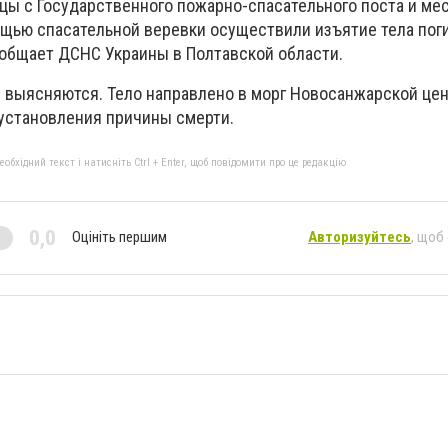
йцы с Государственного пожарно-спасательного поста и ме
щью спасательной веревки осуществили изъятие тела по
общает ДСНС Украины в Полтавской области.
 выясняются. Тело направлено в морг Новосанжарской це
установления причины смерти.
бхідний текст і натисніть Ctrl + Enter, щоб повідомити про це редакцію
0,0
Оцініть першим
Авторизуйтесь
, щоб