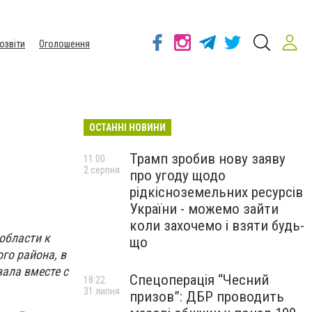
озвіти
Оголошення
ОСТАННІ НОВИНИ
Трамп зробив нову заяву
11:00
2 серпня
про угоду щодо
рідкісноземельних ресурсів
України - можемо зайти
коли захочемо і взяти будь-
области к
що
го района, в
вала вместе с
Спецоперація “Чесний
18:22
31 липня
призов”: ДБР проводить