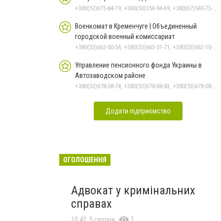
+380(53)675-84-19, +380(50)356-94-69, +380(67)540-73-87
Военкомат в Кременчуге | Объединенный
городской военный комиссариат
+380(53)662-00-54, +380(53)663-51-71, +380(53)662-10-35
Управление пенсионного фонда Украины в
Автозаводском районе
+380(53)678-08-74, +380(53)678-08-83, +380(53)678-08-41, +380(53)678-08-86, +380(53)678-09-05
Додати підприємство
ОГОЛОШЕННЯ
Адвокат у кримінальних
справах
1
10:42, 5 серпня