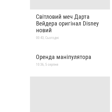
Світловий меч Дарта
Вейдера оригінал Disney
новий
00:43, Сьогодні
Оренда маніпулятора
10:36, 5 серпня