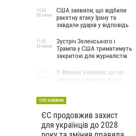
США заявили, що відбили
14:23
29 липня
ракетну атаку Ірану та
завдали ударів у відповідь
Зустріч Зеленського і
11:20
29 липня
Трампа у США триматимуть
закритою для журналістів
У Франції визнали, що не
12:50
27 липня
зможуть загасити лісові
пожежі біля Бордо до осені
ТОП НОВИНИ
ЄС продовжив захист
для українців до 2028
року та змінив правила