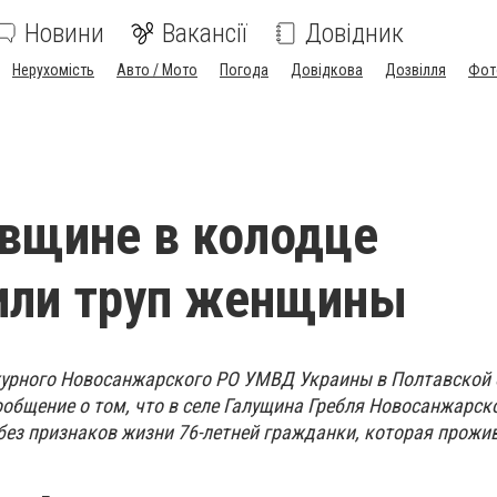
Новини
Вакансії
Довідник
Нерухомість
Авто / Мото
Погода
Довідкова
Дозвілля
Фот
вщине в колодце
или труп женщины
ежурного Новосанжарского РО УМВД Украины в Полтавской 
общение о том, что в селе Галущина Гребля Новосанжарско
без признаков жизни 76-летней гражданки, которая прожи