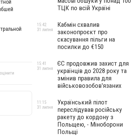
масові обшуки у понад 100
стной
ТЦК по всій Україні
гибшей
Кабмін схвалив
15:42
нтральной
31 липня
законопроєкт про
скасування пільги на
посилки до €150
ЄС продовжив захист для
15:41
31 липня
українців до 2028 року та
 оцінити
змінив правила для
військовозобов'язаних
Український пілот
11:15
31 липня
переслідував російську
ракету до кордону з
Польщею, - Міноборони
Польщі