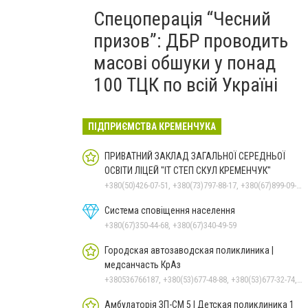
Спецоперація “Чесний
призов”: ДБР проводить
масові обшуки у понад
100 ТЦК по всій Україні
ПІДПРИЄМСТВА КРЕМЕНЧУКА
ПРИВАТНИЙ ЗАКЛАД ЗАГАЛЬНОЇ СЕРЕДНЬОЇ
ОСВІТИ ЛІЦЕЙ "ІТ СТЕП СКУЛ КРЕМЕНЧУК"
+380(50)426-07-51, +380(73)797-88-17, +380(67)899-09-16
Система сповіщення населення
+380(67)350-44-68, +380(67)340-49-59
Городская автозаводская поликлиника |
медсанчасть КрАз
+380536766187, +380(53)677-48-88, +380(53)677-32-74, +380(53)676-62-99
Амбулаторія ЗП-СМ 5 | Детская поликлиника 1