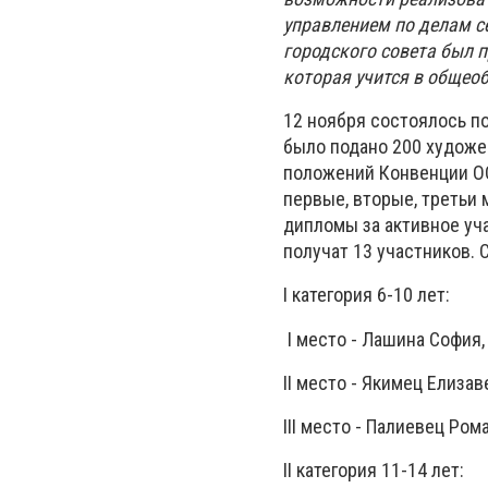
управлением по делам с
городского совета был 
которая учится в общео
12 ноября состоялось по
было подано 200 художе
положений Конвенции ОО
первые, вторые, третьи 
дипломы за активное уч
получат 13 участников.
I категория 6-10 лет:
I место - Лашина София,
II место - Якимец Елизав
III место - Палиевец Ром
II категория 11-14 лет: