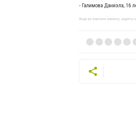
- Галимова Даниэла, 16 л
Якщо ви помітили помилку, виділіть нео