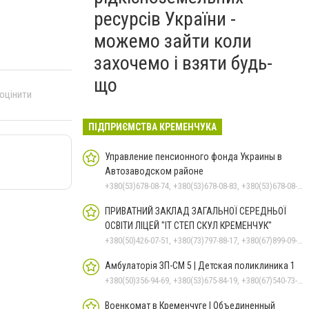
ресурсів України -
можемо зайти коли
захочемо і взяти будь-
що
 оцінити
ПІДПРИЄМСТВА КРЕМЕНЧУКА
Управление пенсионного фонда Украины в
Автозаводском районе
+380(53)678-08-74, +380(53)678-08-83, +380(53)678-08-41, +380(53)678-08-86, +380(53)678-09-05
ПРИВАТНИЙ ЗАКЛАД ЗАГАЛЬНОЇ СЕРЕДНЬОЇ
ОСВІТИ ЛІЦЕЙ "ІТ СТЕП СКУЛ КРЕМЕНЧУК"
+380(50)426-07-51, +380(73)797-88-17, +380(67)899-09-16
Амбулаторія ЗП-СМ 5 | Детская поликлиника 1
+380(50)356-94-69, +380(53)675-84-19, +380(67)540-73-87
Военкомат в Кременчуге | Объединенный