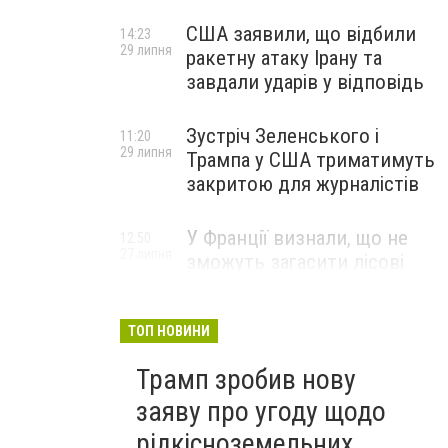
США заявили, що відбили
14:23
29 липня
ракетну атаку Ірану та
завдали ударів у відповідь
Зустріч Зеленського і
11:20
29 липня
Трампа у США триматимуть
закритою для журналістів
У Франції визнали, що не
12:50
27 липня
зможуть загасити лісові
пожежі біля Бордо до осені
ТОП НОВИНИ
Трамп зробив нову
заяву про угоду щодо
рідкісноземельних