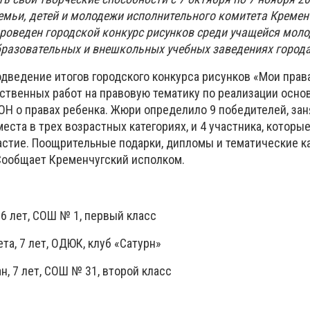
емьи, детей и молодежи исполнительного комитета Кремен
проведен городской конкурс рисунков среди учащейся моло
бразовательных и внешкольных учебных заведениях города
дведение итогов городского конкурса рисунков «Мои права
ственных работ на правовую тематику по реализации осно
Н о правах ребенка. Жюри определило 9 победителей, за
места в трех возрастных категориях, и 4 участника, которы
астие. Поощрительные подарки, дипломы и тематические к
 Сообщает Кременчугский исполком.
 6 лет, СОШ № 1, первый класс
ета, 7 лет, ОДЮК, клуб «Сатурн»
ан, 7 лет, СОШ № 31, второй класс