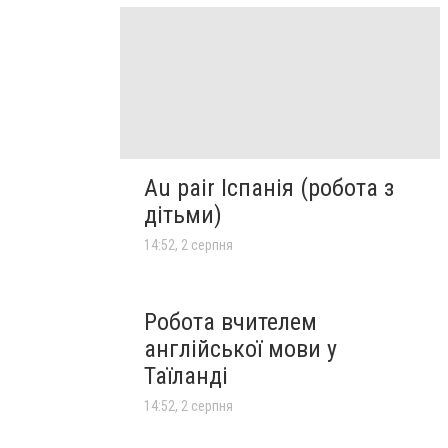
Au pair Іспанія (робота з
дітьми)
14:52, 2 серпня
Робота вчителем
англійської мови у
Таїланді
14:52, 2 серпня