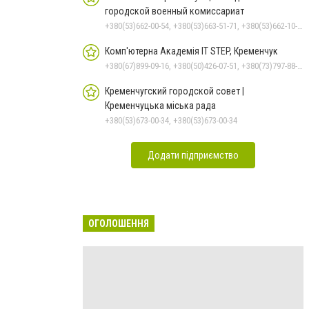
городской военный комиссариат
+380(53)662-00-54, +380(53)663-51-71, +380(53)662-10-35
Комп'ютерна Академія IT STEP, Кременчук
+380(67)899-09-16, +380(50)426-07-51, +380(73)797-88-17
Кременчугский городской совет |
Кременчуцька міська рада
+380(53)673-00-34, +380(53)673-00-34
Додати підприємство
ОГОЛОШЕННЯ