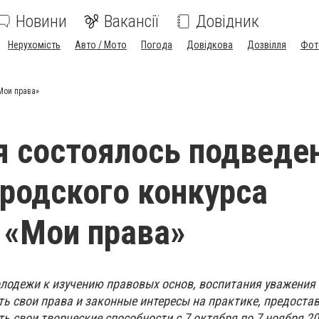
Новини
Вакансії
Довідник
Нерухомість
Авто / Мото
Погода
Довідкова
Дозвілля
Фот
Мои права»
я состоялось подведе
ородского конкурса
 «Мои права»
лодежи к изучению правовых основ, воспитания уважения 
ь свои права и законные интересы на практике, предоста
 свои творческие способности с 7 октября по 7 ноября 20