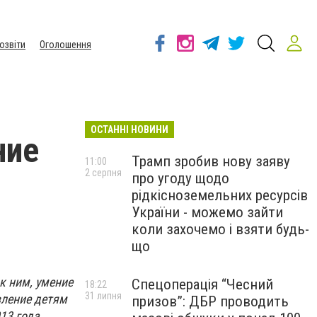
озвіти
Оголошення
ОСТАННІ НОВИНИ
ние
Трамп зробив нову заяву
11:00
2 серпня
про угоду щодо
рідкісноземельних ресурсів
України - можемо зайти
коли захочемо і взяти будь-
що
к ним, умение
Спецоперація “Чесний
18:22
31 липня
вление детям
призов”: ДБР проводить
13 года