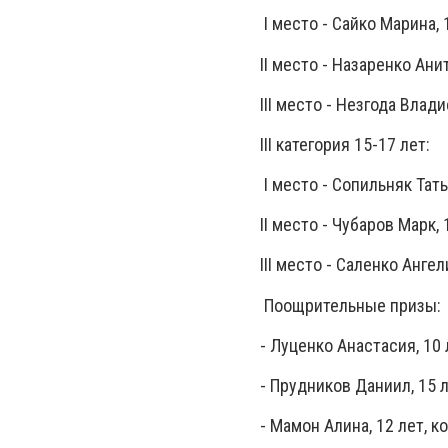
I место - Сайко Марина, 
II место - Назаренко Ани
III место - Незгода Влад
III категория 15-17 лет:
I место - Сопильняк Тать
II место - Чубаров Марк,
III место - Саленко Анге
Поощрительные призы:
- Луценко Анастасия, 10
- Прудников Даниил, 15 л
- Мамон Алина, 12 лет, 