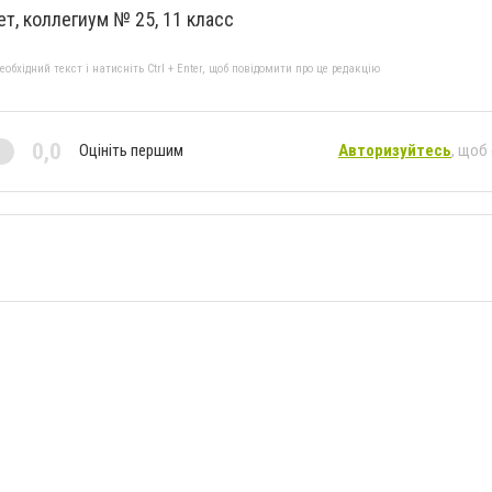
ет, коллегиум № 25, 11 класс
бхідний текст і натисніть Ctrl + Enter, щоб повідомити про це редакцію
0,0
Оцініть першим
Авторизуйтесь
, щоб