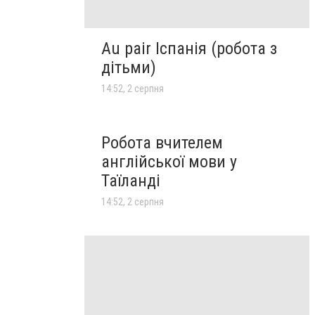
Au pair Іспанія (робота з
дітьми)
14:52, 2 серпня
Робота вчителем
англійської мови у
Таїланді
14:52, 2 серпня