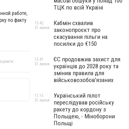
масові обшуки у понад 100
ТЦК по всій Україні
нной работе,
рку по факту
Кабмін схвалив
15:42
31 липня
законопроєкт про
скасування пільги на
посилки до €150
ЄС продовжив захист для
15:41
 оцінити
31 липня
українців до 2028 року та
змінив правила для
військовозобов'язаних
Український пілот
11:15
31 липня
переслідував російську
ракету до кордону з
Польщею, - Міноборони
Польщі