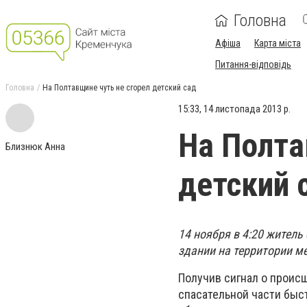
Головна
Афіша
Карта міста
Питання-відповідь
Головна
На Полтавщине чуть не сгорел детский сад
15:33, 14 листопада 2013 р.
На Полта
Близнюк Анна
детский 
14 ноября в 4:20 житель
здании на территории ме
Получив сигнал о проис
спасательной части быс