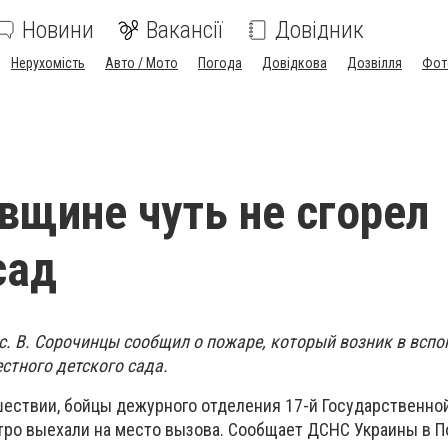
Новини
Вакансії
Довідник
Нерухомість
Авто / Мото
Погода
Довідкова
Дозвілля
Фот
вщине чуть не сгорел
сад
 с. В. Сорочинцы сообщил о пожаре, который возник в всп
стного детского сада.
шествии, бойцы дежурного отделения 17-й Государственно
тро выехали на место вызова. Сообщает ДСНС Украины в П