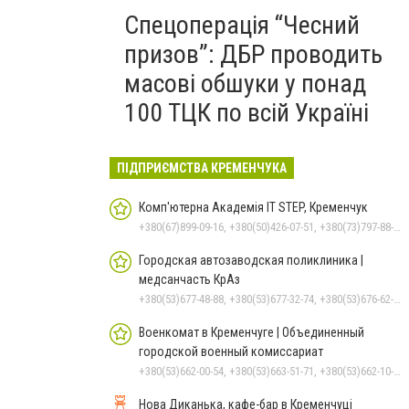
Спецоперація “Чесний
призов”: ДБР проводить
масові обшуки у понад
100 ТЦК по всій Україні
ПІДПРИЄМСТВА КРЕМЕНЧУКА
Комп'ютерна Академія IT STEP, Кременчук
+380(67)899-09-16, +380(50)426-07-51, +380(73)797-88-17
Городская автозаводская поликлиника |
медсанчасть КрАз
+380(53)677-48-88, +380(53)677-32-74, +380(53)676-62-99, +380536766187
Военкомат в Кременчуге | Объединенный
городской военный комиссариат
+380(53)662-00-54, +380(53)663-51-71, +380(53)662-10-35
Нова Диканька, кафе-бар в Кременчуці