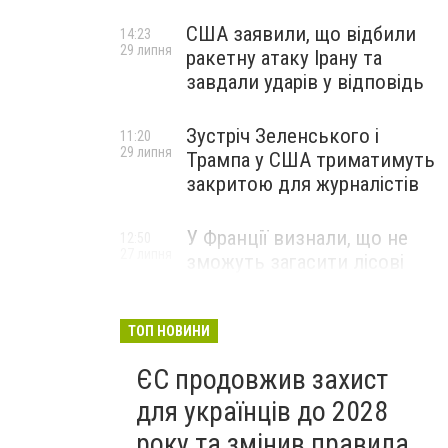
США заявили, що відбили
14:23
29 липня
ракетну атаку Ірану та
завдали ударів у відповідь
Зустріч Зеленського і
11:20
29 липня
Трампа у США триматимуть
закритою для журналістів
У Франції визнали, що не
12:50
27 липня
зможуть загасити лісові
пожежі біля Бордо до осені
ТОП НОВИНИ
ЄС продовжив захист
для українців до 2028
року та змінив правила