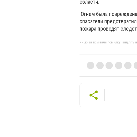
области.
Огнем была повреждена 
спасатели предотвратил
пожара проводят следст
Якщо ви помітили помилку, виділіть нео