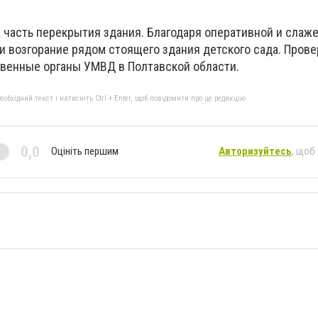
часть перекрытия здания. Благодаря оперативной и слаже
и возгорание рядом стоящего здания детского сада. Прове
венные органы УМВД в Полтавской области.
бхідний текст і натисніть Ctrl + Enter, щоб повідомити про це редакцію
0,0
Оцініть першим
Авторизуйтесь
, щоб