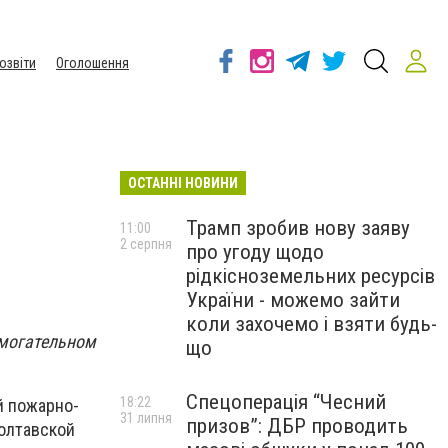
озвіти
Оголошення
ОСТАННІ НОВИНИ
Трамп зробив нову заяву
11:00
2 серпня
про угоду щодо
рідкісноземельних ресурсів
України - можемо зайти
коли захочемо і взяти будь-
омогательном
що
Спецоперація “Чесний
18:22
й пожарно-
31 липня
призов”: ДБР проводить
олтавской