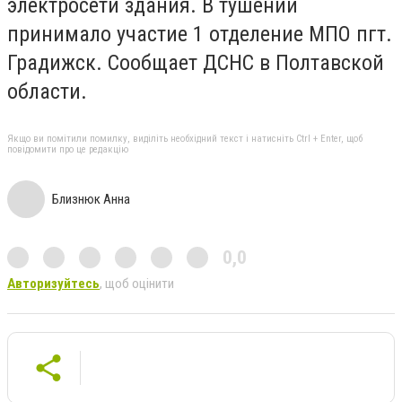
электросети здания. В тушении
принимало участие 1 отделение МПО пгт.
Градижск. Сообщает ДСНС в Полтавской
области.
Якщо ви помітили помилку, виділіть необхідний текст і натисніть Ctrl + Enter, щоб
повідомити про це редакцію
Близнюк Анна
0,0
Авторизуйтесь
, щоб оцінити