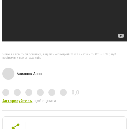
Якщо ви помітили помилку, виділіть необхідний текст і натисніть Ctrl + Enter, щоб
повідомити про це редакцію
Близнюк Анна
0,0
Авторизуйтесь
, щоб оцінити