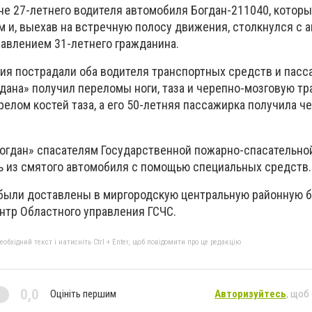
не 27-летнего водителя автомобиля Богдан-211040, которы
м и, выехав на встречную полосу движения, столкнулся с
равлением 31-летнего гражданина.
ния пострадали оба водителя транспортных средств и пасс
дана» получил переломы ноги, таза и черепно-мозговую тр
елом костей таза, а его 50-летняя пассажирка получила ч
огдан» спасателям Государственной пожарно-спасательно
 из смятого автомобиля с помощью специальных средств.
были доставлены в миргородскую центральную районную б
нтр Областного управления ГСЧС.
бхідний текст і натисніть Ctrl + Enter, щоб повідомити про це редакцію
0,0
Оцініть першим
Авторизуйтесь
, щоб