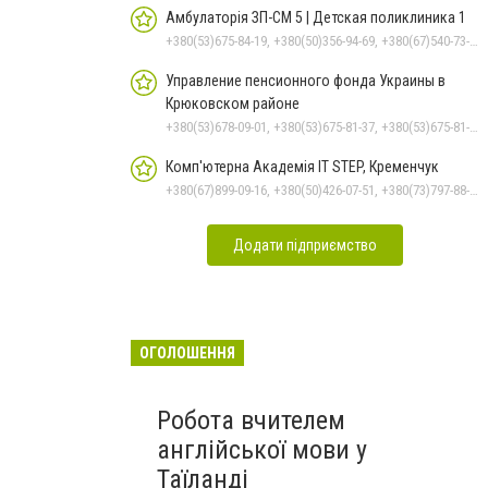
Амбулаторія ЗП-СМ 5 | Детская поликлиника 1
+380(53)675-84-19, +380(50)356-94-69, +380(67)540-73-87
Управление пенсионного фонда Украины в
Крюковском районе
+380(53)678-09-01, +380(53)675-81-37, +380(53)675-81-32, +380(53)675-81-40, +380(53)675-81-33, +380(53)675-81-38, +380(53)675-81-31, +380(53)678-08-87
Комп'ютерна Академія IT STEP, Кременчук
+380(67)899-09-16, +380(50)426-07-51, +380(73)797-88-17
Додати підприємство
ОГОЛОШЕННЯ
Робота вчителем
англійської мови у
Таїланді