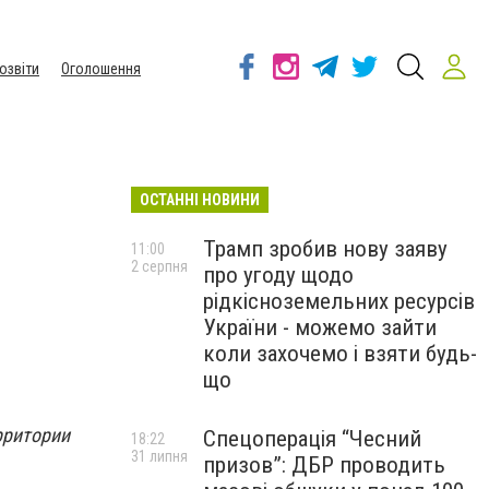
озвіти
Оголошення
ОСТАННІ НОВИНИ
Трамп зробив нову заяву
11:00
2 серпня
про угоду щодо
рідкісноземельних ресурсів
України - можемо зайти
коли захочемо і взяти будь-
що
рритории
Спецоперація “Чесний
18:22
31 липня
призов”: ДБР проводить