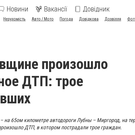
Новини
Вакансії
Довідник
Нерухомість
Авто / Мото
Погода
Довідкова
Дозвілля
Фот
авщине произошло
ое ДТП: трое
авших
 – на 65ом километре автодороги Лубны – Миргород, на те
произошло ДТП, в котором пострадали трое граждан.