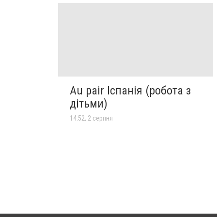
Au pair Іспанія (робота з
дітьми)
14:52, 2 серпня