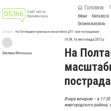
Головна
Афіша
Карта міста
Питання-відповідь
Головна
На Полтавщине произошло масштабное ДТП: трое пострадавших
10:59, 16 листопада 2013 р.
На Полт
Эвелина Яблонська
масштабн
пострад
Вчера вечером – в 17:30
миргородского района, 