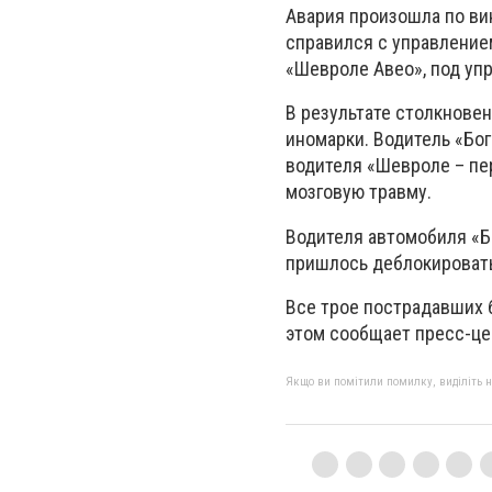
Авария произошла по ви
справился с управление
«Шевроле Авео», под уп
В результате столкнове
иномарки. Водитель «Бог
водителя «Шевроле – пер
мозговую травму.
Водителя автомобиля «Б
пришлось деблокировать
Все трое пострадавших 
этом сообщает пресс-це
Якщо ви помітили помилку, виділіть нео