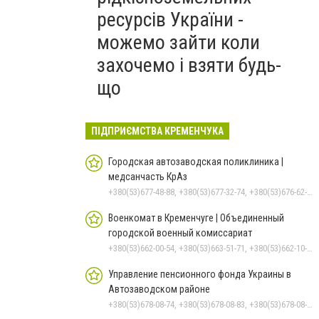
ресурсів України -
можемо зайти коли
захочемо і взяти будь-
що
ПІДПРИЄМСТВА КРЕМЕНЧУКА
Городская автозаводская поликлиника |
медсанчасть КрАз
+380(53)677-48-88, +380(53)677-32-74, +380(53)676-62-99, +380536766187
Военкомат в Кременчуге | Объединенный
городской военный комиссариат
+380(53)662-00-54, +380(53)663-51-71, +380(53)662-10-35
Управление пенсионного фонда Украины в
Автозаводском районе
+380(53)678-08-74, +380(53)678-08-83, +380(53)678-08-41, +380(53)678-08-86, +380(53)678-09-05