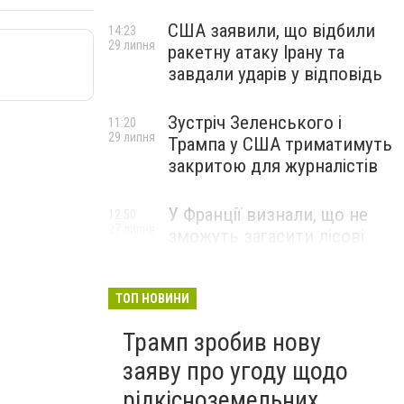
США заявили, що відбили
14:23
29 липня
ракетну атаку Ірану та
завдали ударів у відповідь
Зустріч Зеленського і
11:20
29 липня
Трампа у США триматимуть
закритою для журналістів
У Франції визнали, що не
12:50
27 липня
зможуть загасити лісові
пожежі біля Бордо до осені
ТОП НОВИНИ
Трамп зробив нову
заяву про угоду щодо
рідкісноземельних