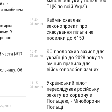
масові обшуки у понад 100
й не
ТЦК по всій Україні
 автомобилем
Кабмін схвалив
15:42
31 липня
законопроєкт про
ажирка
скасування пільги на
авму. У
посилки до €150
ерепно-
ЄС продовжив захист для
15:41
й части №17
31 липня
українців до 2028 року та
змінив правила для
військовозобов'язаних
ольницу. Об
Український пілот
11:15
31 липня
переслідував російську
ракету до кордону з
Польщею, - Міноборони
 оцінити
Польщі