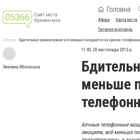
Головна
Афіша
Карта міста
Питання-відповідь
Головна
Бдительные кременчужане всё меньше попадаются на крючок телефонн
11:43, 20 листопада 2013 р.
Бдитель
Эвелина Яблонська
меньше п
телефон
Алчные телефонные мош
эмоциям, всё меньше по
предупреждены, а значи