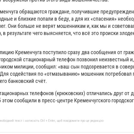
еменчуга обращаются граждане, получившие предупрежден
родные и близкие попали в беду, а для их «спасения» необх
ег. Они больше не верят мошенникам и, как мы и советова
в результате чего выясняется, что всё это происки злоде
лицию Кременчуга поступило сразу два сообщения от граж
 городской стационарный телефон позвонил неизвестный и,
иком милиции, сообщил: «ваш сын подозревается в сове
 Для содействия по «отмазыванию» мошенник потребовал 
его банковский счёт.
тационарных телефонов (крюковских) отличались друг от д
 этом сообщили в пресс-центре Кременчугского городског
бхідний текст і натисніть Ctrl + Enter, щоб повідомити про це редакцію