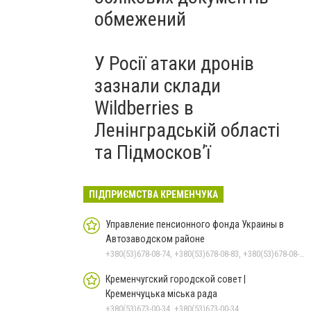
обмежений
У Росії атаки дронів
зазнали склади
Wildberries в
Ленінградській області
та Підмосков’ї
ПІДПРИЄМСТВА КРЕМЕНЧУКА
Управление пенсионного фонда Украины в
Автозаводском районе
+380(53)678-08-74, +380(53)678-08-83, +380(53)678-08-41, +380(53)678-08-86, +380(53)678-09-05
Кременчугский городской совет |
Кременчуцька міська рада
+380(53)673-00-34, +380(53)673-00-34