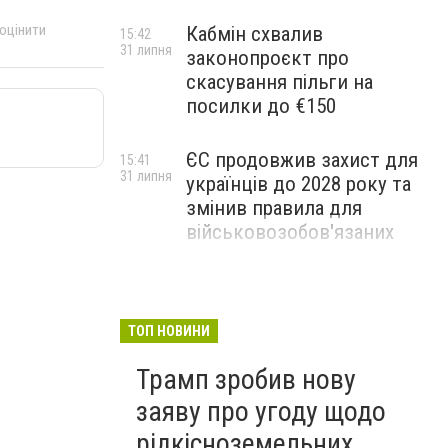
 оцінити
Кабмін схвалив
15:42
31 липня
законопроєкт про
скасування пільги на
посилки до €150
ЄС продовжив захист для
15:41
31 липня
українців до 2028 року та
змінив правила для
військовозобов'язаних
Український пілот
11:15
31 липня
переслідував російську
ракету до кордону з
ТОП НОВИНИ
Польщею, - Міноборони
Трамп зробив нову
Польщі
заяву про угоду щодо
рідкісноземельних