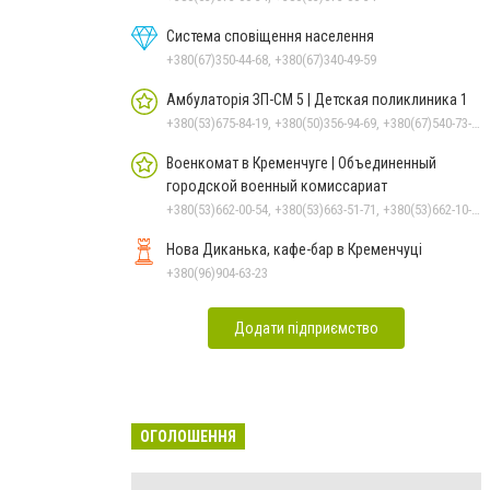
Система сповіщення населення
+380(67)350-44-68, +380(67)340-49-59
Амбулаторія ЗП-СМ 5 | Детская поликлиника 1
+380(53)675-84-19, +380(50)356-94-69, +380(67)540-73-87
Военкомат в Кременчуге | Объединенный
городской военный комиссариат
+380(53)662-00-54, +380(53)663-51-71, +380(53)662-10-35
Нова Диканька, кафе-бар в Кременчуці
+380(96)904-63-23
Додати підприємство
ОГОЛОШЕННЯ