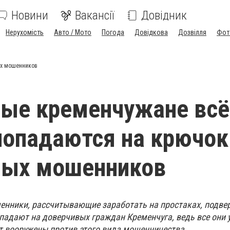
Новини
Вакансії
Довідник
Нерухомість
Авто / Мото
Погода
Довідкова
Дозвілля
Фот
ых мошенников
ные кременчужане всё
опадаются на крючок
ных мошенников
енники, рассчитывающие заработать на простаках, подв
падают на доверчивых граждан Кременчуга, ведь все они 
т вооружены против этого вида мошенничества.