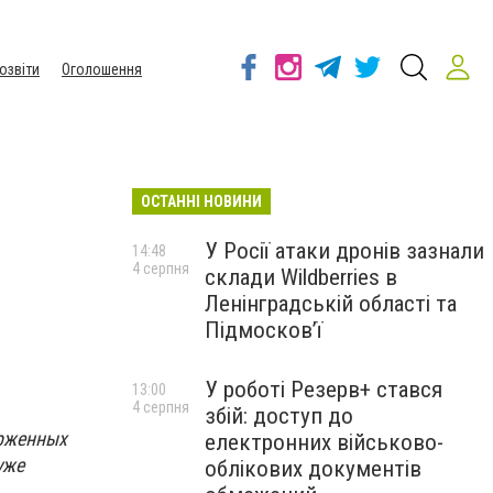
озвіти
Оголошення
ОСТАННІ НОВИНИ
У Росії атаки дронів зазнали
14:48
4 серпня
склади Wildberries в
Ленінградській області та
Підмосков’ї
У роботі Резерв+ стався
13:00
4 серпня
збій: доступ до
ерженных
електронних військово-
уже
облікових документів