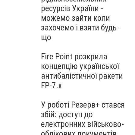
ресурсів України -
можемо зайти коли
захочемо і взяти будь-
що
Fire Point розкрила
концепцію української
антибалістичної ракети
FP-7.x
У роботі Резерв+ стався
збій: доступ до
електронних військово-
облікових документів