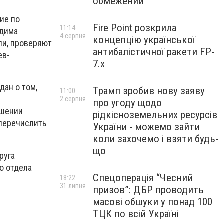
обмежений
ие по
Fire Point розкрила
11:14
одима
4 серпня
концепцію української
ли, проверяют
антибалістичної ракети FP-
ев-
7.x
дан о том,
Трамп зробив нову заяву
11:00
2 серпня
про угоду щодо
ршении
рідкісноземельних ресурсів
перечислить
України - можемо зайти
коли захочемо і взяти будь-
що
руга
о отдела
Спецоперація “Чесний
18:22
31 липня
призов”: ДБР проводить
масові обшуки у понад 100
ТЦК по всій Україні