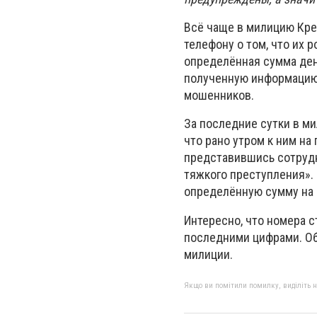
Всё чаще в милицию Кр
телефону о том, что их 
определённая сумма ден
полученную информацию, 
мошенников.
За последние сутки в ми
что рано утром к ним на
представившись сотрудн
тяжкого преступления».
определённую сумму на 
Интересно, что номера с
последними цифрами. Об
милиции.
Якщо ви помітили помилку, виділіть нео