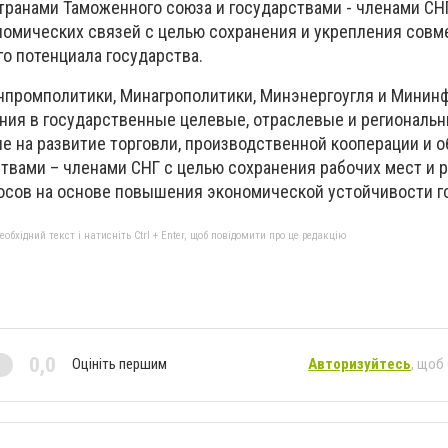
транами Таможенного союза и государствами - членами СН
омических связей с целью сохранения и укрепления сов
о потенциала государства.
нпромполитики, Минагрополитики, Минэнергоугля и Минин
ния в государственные целевые, отраслевые и региональ
е на развитие торговли, производственной кооперации и 
ствами – членами СНГ с целью сохранения рабочих мест и
осов на основе повышения экономической устойчивости г
бхідний текст і натисніть Ctrl + Enter, щоб повідомити про це редакцію
0,0
Оцініть першим
Авторизуйтесь
, щоб