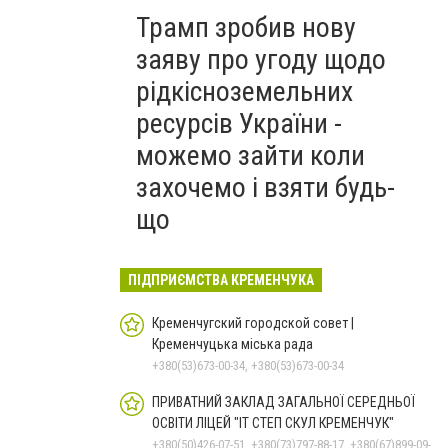
Трамп зробив нову
заяву про угоду щодо
рідкісноземельних
ресурсів України -
можемо зайти коли
захочемо і взяти будь-
що
ПІДПРИЄМСТВА КРЕМЕНЧУКА
Кременчугский городской совет |
Кременчуцька міська рада
+380(53)673-00-34, +380(53)673-00-34
ПРИВАТНИЙ ЗАКЛАД ЗАГАЛЬНОЇ СЕРЕДНЬОЇ
ОСВІТИ ЛІЦЕЙ "ІТ СТЕП СКУЛ КРЕМЕНЧУК"
+380(50)426-07-51, +380(73)797-88-17, +380(67)899-09-16