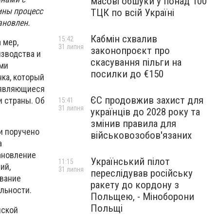
масові обшуки у понад 100
ины процесс
ТЦК по всій Україні
ановлен.
Кабмін схвалив
15:42
 мер,
31 липня
законопроєкт про
зводства и
скасування пільги на
ими
посилки до €150
ка, который
 являющиеся
ЄС продовжив захист для
 страны. Об
15:41
31 липня
українців до 2028 року та
змінив правила для
и поручено
військовозобов'язаних
а
ановление
Український пілот
11:15
ий,
31 липня
переслідував російську
ование
ракету до кордону з
льности.
Польщею, - Міноборони
Польщі
йской