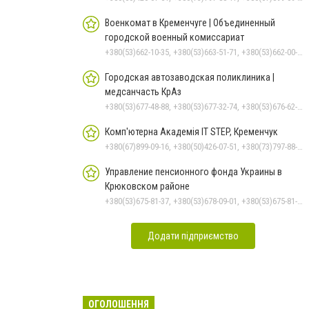
Военкомат в Кременчуге | Объединенный
городской военный комиссариат
+380(53)662-10-35, +380(53)663-51-71, +380(53)662-00-54
Городская автозаводская поликлиника |
медсанчасть КрАз
+380(53)677-48-88, +380(53)677-32-74, +380(53)676-62-99, +380536766187
Комп'ютерна Академія IT STEP, Кременчук
+380(67)899-09-16, +380(50)426-07-51, +380(73)797-88-17
Управление пенсионного фонда Украины в
Крюковском районе
+380(53)675-81-37, +380(53)678-09-01, +380(53)675-81-32, +380(53)675-81-40, +380(53)675-81-33, +380(53)675-81-38, +380(53)675-81-31, +380(53)678-08-87
Додати підприємство
ОГОЛОШЕННЯ