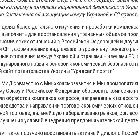
сно которому в интересах национальной безопасности Укра
ю Соглашения об ассоциации между Украиной и ЕС приост
 целях более детального изучения и проработки комплекса
 выполнить для восстановления утраченных объемов прои
ономических отношений с Российской Федерацией и друг
и СНГ, формирование надлежащего уровня внутреннего рын
ные отношения между Украиной и странами – членами ЕС,
ународного права и основой экономической безопасности
 сайт правительства Украины "Урядовий портал".
, МИД совместно с Минэкономразвития и Минпромполитик
у Союзу и Российской Федерации образовать комиссию н
ля обработки комплекса вопросов, направленных на восст
изводства и направлений торгово-экономических отношен
ой торговле, дальнейшую либерализацию рынков, соглас
улучшения условий внедрения предпринимательской деяте
м также поручено восстановить активный диалог с Росси