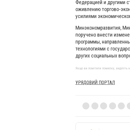
Федерацией и другими с
оживлению торгово-экон
усилиями экономическог
Минэкономразвития, Ми
поручено внести измене
программы, направленны
технологиями с государ
других социальных вопр
Якщо ви помітили помилку, виділіть нео
УРЯДОВИЙ ПОРТАЛ