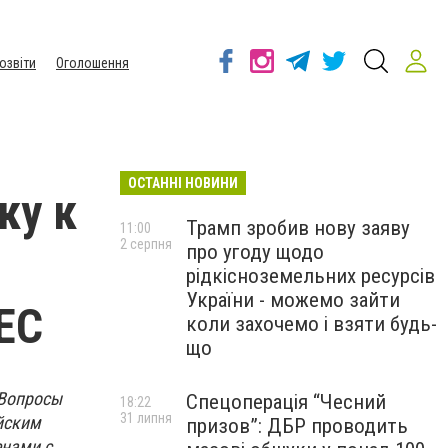
озвіти
Оголошення
ОСТАННІ НОВИНИ
ку к
Трамп зробив нову заяву
11:00
2 серпня
про угоду щодо
рідкісноземельних ресурсів
України - можемо зайти
ЕС
коли захочемо і взяти будь-
що
«Вопросы
Спецоперація “Чесний
18:22
31 липня
йским
призов”: ДБР проводить
енами с