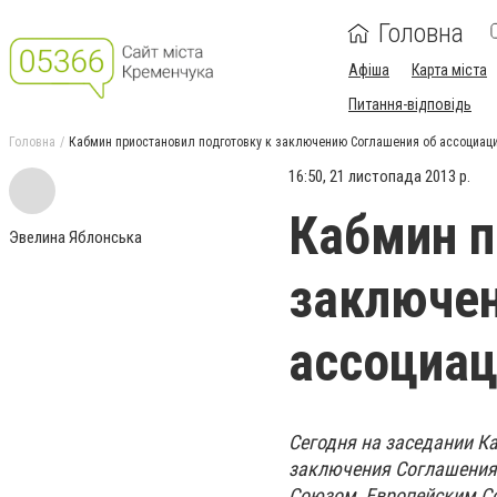
Головна
Афіша
Карта міста
Питання-відповідь
Головна
Кабмин приостановил подготовку к заключению Соглашения об ассоциаци
16:50, 21 листопада 2013 р.
Кабмин п
Эвелина Яблонська
заключен
ассоциац
Сегодня на заседании К
заключения Соглашения 
Союзом, Европейским Со