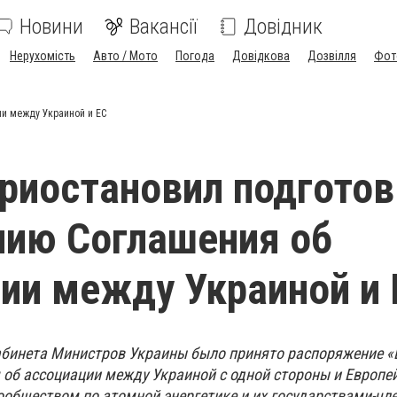
Новини
Вакансії
Довідник
Нерухомість
Авто / Мото
Погода
Довідкова
Дозвілля
Фот
и между Украиной и ЕС
риостановил подготов
ию Соглашения об
ии между Украиной и 
абинета Министров Украины было принято распоряжение 
об ассоциации между Украиной с одной стороны и Европе
обществом по атомной энергетике и их государствами-чл