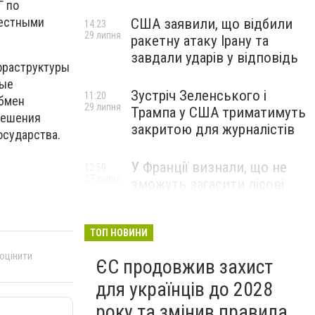
Г по
местными
США заявили, що відбили
14:23
29 липня
ракетну атаку Ірану та
завдали ударів у відповідь
фраструктуры
ные
Зустріч Зеленського і
11:20
обмен
29 липня
Трампа у США триматимуть
 решения
закритою для журналістів
осударства.
У Франції визнали, що не
12:50
27 липня
зможуть загасити лісові
пожежі біля Бордо до осені
ТОП НОВИНИ
 оцінити
ЄС продовжив захист
для українців до 2028
року та змінив правила