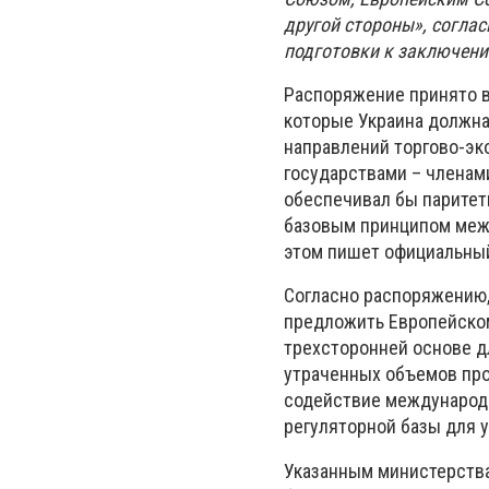
другой стороны», согла
подготовки к заключени
Распоряжение принято в
которые Украина должна
направлений торгово-эк
государствами – членам
обеспечивал бы паритет
базовым принципом межд
этом пишет официальный
Согласно распоряжению
предложить Европейском
трехсторонней основе д
утраченных объемов про
содействие международн
регуляторной базы для 
Указанным министерства