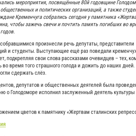
ачались мероприятия, посвящённые 80й годовщине Голодом
 общественных и политических организаций, а также студе
ждане Кременчуга собрались сегодня у памятника «Жертв
ина, чтобы зажечь свечи и почтить память погибших во в
годов.
 собравшимися произнесли речь депутаты, представители
ций и студенты. Выступающие ещё раз поведали кременч
т, подкрепляя свои слова рассказами очевидцев – тех, ко
 во время того страшного голода и дожить до наших дней.
огли сдержать слёз.
ентов, депутатов и общественных деятелей была проведе
сню о Голодоморе исполнил заслуженный деятель культуры 
ожением цветов к памятнику «Жертвам сталинских репрес
тия