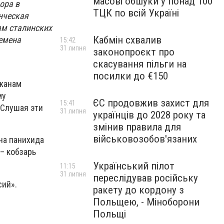
масові обшуки у понад 100
ора в
ТЦК по всій Україні
нческая
ам сталинских
Кабмін схвалив
ремена
15:42
31 липня
законопроєкт про
скасування пільги на
посилки до €150
ужанам
му
ЄС продовжив захист для
15:41
 Слушая эти
31 липня
українців до 2028 року та
змінив правила для
військовозобов'язаних
на панихида
– кобзарь
Український пілот
11:15
31 липня
переслідував російську
сий».
ракету до кордону з
Польщею, - Міноборони
Польщі