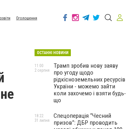
озвіти
Оголошення
ОСТАННІ НОВИНИ
Трамп зробив нову заяву
11:00
2 серпня
про угоду щодо
й
рідкісноземельних ресурсів
України - можемо зайти
ине
коли захочемо і взяти будь-
що
Спецоперація “Чесний
18:22
31 липня
призов”: ДБР проводить