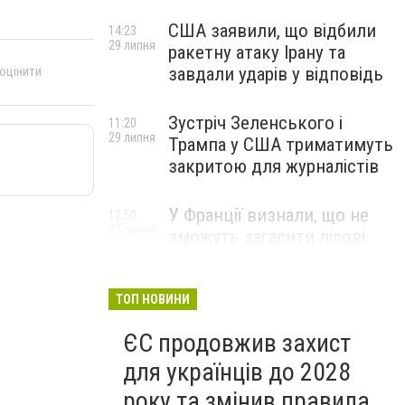
США заявили, що відбили
14:23
29 липня
ракетну атаку Ірану та
завдали ударів у відповідь
 оцінити
Зустріч Зеленського і
11:20
29 липня
Трампа у США триматимуть
закритою для журналістів
У Франції визнали, що не
12:50
27 липня
зможуть загасити лісові
пожежі біля Бордо до осені
ТОП НОВИНИ
ЄС продовжив захист
для українців до 2028
року та змінив правила