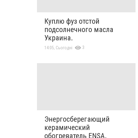
Куплю фуз отстой
подсолнечного масла
Украина.
3
14:05, Сьогодні
Энергосберегающий
керамический
обогреватель ENSA.