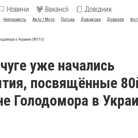
Новини
Вакансії
Довідник
Нерухомість
Авто / Мото
Погода
Довідкова
Дозвілля
Фот
лодомора в Украине (ФОТО)
чуге уже начались
тия, посвящённые 80
е Голодомора в Укра