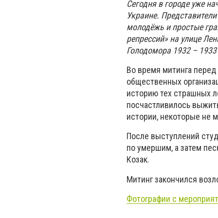
Сегодня в городе уже н
Украине. Представители
молодёжь и простые гра
репрессий» на улице Лен
Голодомора 1932 – 1933 
Во время митинга перед
общественных организа
историю тех страшных ле
посчастливилось выжить
истории, некоторые не м
После выступлений студ
по умершим, а затем пе
Козак.
Митинг закончился возл
Фотографии с мероприя