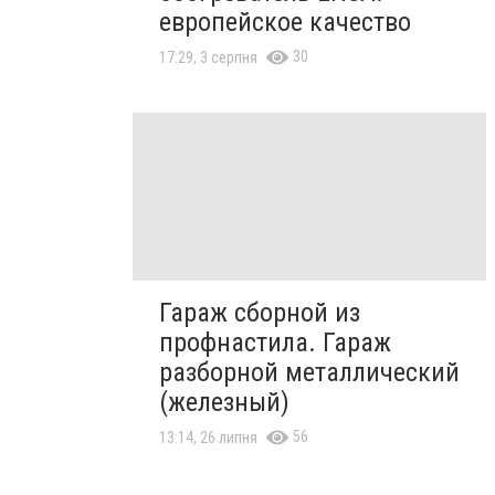
европейское качество
30
17:29, 3 серпня
Гараж сборной из
профнастила. Гараж
разборной металлический
(железный)
56
13:14, 26 липня