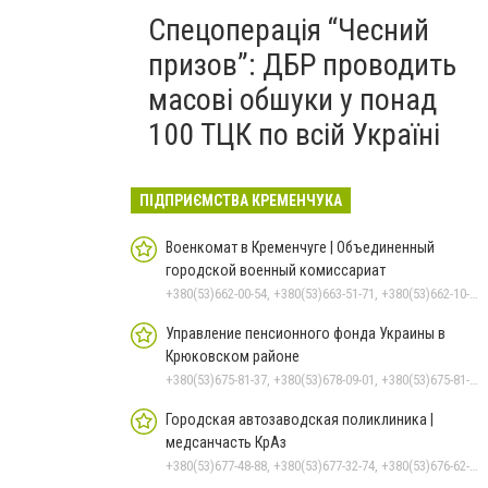
Спецоперація “Чесний
призов”: ДБР проводить
масові обшуки у понад
100 ТЦК по всій Україні
ПІДПРИЄМСТВА КРЕМЕНЧУКА
Военкомат в Кременчуге | Объединенный
городской военный комиссариат
+380(53)662-00-54, +380(53)663-51-71, +380(53)662-10-35
Управление пенсионного фонда Украины в
Крюковском районе
+380(53)675-81-37, +380(53)678-09-01, +380(53)675-81-32, +380(53)675-81-40, +380(53)675-81-33, +380(53)675-81-38, +380(53)675-81-31, +380(53)678-08-87
Городская автозаводская поликлиника |
медсанчасть КрАз
+380(53)677-48-88, +380(53)677-32-74, +380(53)676-62-99, +380536766187