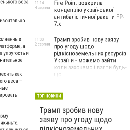
ленького веса
Fire Point розкрила
11:14
4 серпня
концепцію української
антибалістичної ракети FP-
изонтально.
7.x
полненные
Трамп зробив нову заяву
11:00
2 серпня
латформе, а
про угоду щодо
а упругость и
рідкісноземельних ресурсів
лнительное
України - можемо зайти
коли захочемо і взяти будь-
весить как
що
его веса —
бные
Спецоперація “Чесний
18:22
мировать
31 липня
призов”: ДБР проводить
ТОП НОВИНИ
масові обшуки у понад 100
Трамп зробив нову
ТЦК по всій Україні
авму
заяву про угоду щодо
икиньте,
рідкісноземельних
ет случиться