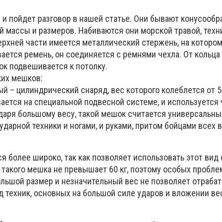
 и пойдет разговор в нашей статье. Они бывают конусооб
й массы и размеров. Набиваются они морской травой, тех
ерхней части имеется металлический стержень, на которо
вается ремень, он соединяется с ремнями чехла. От кольца
к подвешивается к потолку.
ких мешков:
й – цилиндрический снаряд, вес которого колеблется от 55
ается на специальной подвесной системе, и используется 
даря большому весу, такой мешок считается универсальным
ударной техники и ногами, и руками, притом бойцами всех 
ся более широко, так как позволяет использовать этот вид 
 такого мешка не превышает 60 кг, поэтому особых пробле
ольшой размер и незначительный вес не позволяет отрабат
 техник, основных на большой силе ударов и вложении ве