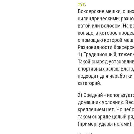
тут
.
Боксерские мешки, о них
цилиндрическими, разно
ватой или волосом. На в
кольцо, в которое проде
с помощью которой мешо
Разновидности боксерс
1) Традиционный, тяжелы
Такой снаряд устанавлив
спортивных залах. Благо
подходит для наработки 
категорий.
2) Средний - использует
домашних условиях. Вес
креплением нет. Но неб
таком снаряде целый ряд
(пример: удары ногами).