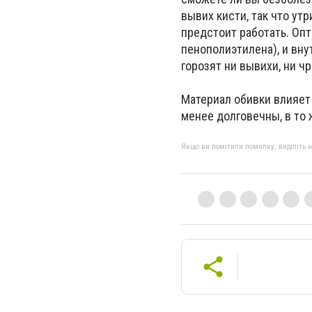
вывих кисти, так что ут
предстоит работать. Оп
пенополиэтилена), и вну
горозят ни вывихи, ни ч
Материал обивки влияет
менее долговечны, в то 
Якщо ви помітили помилку, виділіть нео