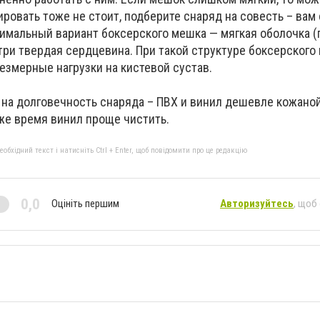
рировать тоже не стоит, подберите снаряд на совесть – вам
тимальный вариант боксерского мешка — мягкая оболочка (
три твердая сердцевина. При такой структуре боксерского
резмерные нагрузки на кистевой сустав.
 на долговечность снаряда – ПВХ и винил дешевле кожаной
же время винил проще чистить.
бхідний текст і натисніть Ctrl + Enter, щоб повідомити про це редакцію
0,0
Оцініть першим
Авторизуйтесь
, щоб