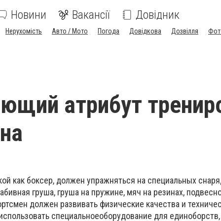
Новини
Вакансії
Довідник
Нерухомість
Авто / Мото
Погода
Довідкова
Дозвілля
Фот
ющий атрибут тренир
на
кой как боксер, должен упражняться на специальных снаряд
абивная груша, груша на пружине, мяч на резинах, подвес
спортсмен должен развивать физические качества и техниче
 использовать специальноеоборудование для единоборств