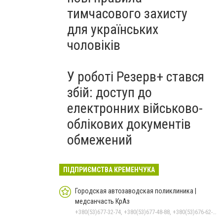
тимчасового захисту
для українських
чоловіків
У роботі Резерв+ стався
збій: доступ до
електронних військово-
облікових документів
обмежений
ПІДПРИЄМСТВА КРЕМЕНЧУКА
Городская автозаводская поликлиника |
медсанчасть КрАз
+380(53)677-32-74, +380(53)677-48-88, +380(53)676-62-99, +380536766187