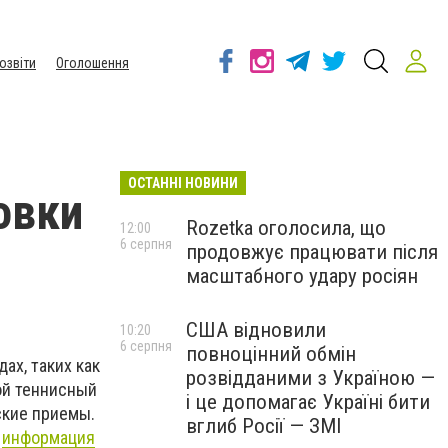
озвіти
Оголошення
ОСТАННІ НОВИНИ
овки
Rozetka оголосила, що
12:00
6 серпня
продовжує працювати після
масштабного удару росіян
США відновили
10:20
6 серпня
повноцінний обмін
ах, таких как
розвідданими з Україною —
ной теннисный
і це допомагає Україні бити
ские приемы.
вглиб Росії — ЗМІ
,
информация