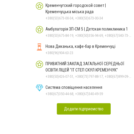
Кременчугский городской совет |
Кременчуцька міська рада
+380(53)673-00-34, +380(53)673-00-34
Амбулаторія ЗП-СМ 5 | Детская поликлиника 1
+380(53)675-84-19, +380(50)356-94-69, +380(67)540-73-87
Нова Диканька, кафе-бар в Кременчуці
+380(96)904-63-23
ПРИВАТНИЙ ЗАКЛАД ЗАГАЛЬНОЇ СЕРЕДНЬОЇ
ОСВІТИ ЛІЦЕЙ "ІТ СТЕП СКУЛ КРЕМЕНЧУК"
+380(50)426-07-51, +380(73)797-88-17, +380(67)899-09-16
Система сповіщення населення
+380(67)350-44-68, +380(67)340-49-59
Додати підприємство