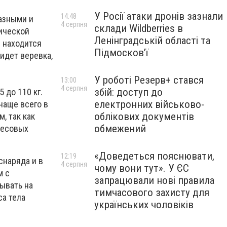
У Росії атаки дронів зазнали
14:48
разными и
4 серпня
склади Wildberries в
нической
Ленінградській області та
м находится
Підмосков’ї
 идет веревка,
У роботі Резерв+ стався
13:00
4 серпня
збій: доступ до
 до 110 кг.
електронних військово-
чаще всего в
облікових документів
, так как
обмежений
весовых
«Доведеться пояснювати,
12:19
снаряда и в
4 серпня
чому вони тут». У ЄС
м с
запрацювали нові правила
ывать на
тимчасового захисту для
са тела
українських чоловіків