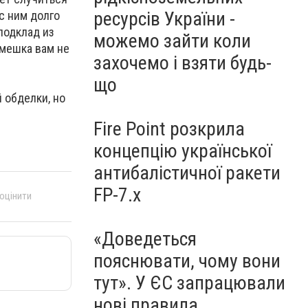
ресурсів України -
 с ним долго
подклад из
можемо зайти коли
 мешка вам не
захочемо і взяти будь-
що
 обделки, но
Fire Point розкрила
концепцію української
антибалістичної ракети
FP-7.x
 оцінити
«Доведеться
пояснювати, чому вони
тут». У ЄС запрацювали
нові правила