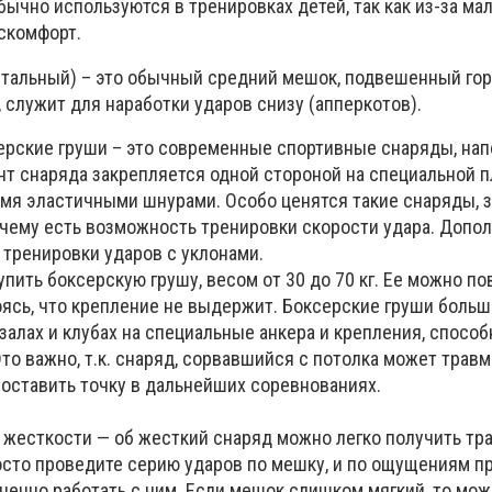
обычно используются в тренировках детей, так как из-за ма
скомфорт.
нтальный) – это обычный средний мешок, подвешенный гор
, служит для наработки ударов снизу (апперкотов).
ерские груши – это современные спортивные снаряды, на
нт снаряда закрепляется одной стороной на специальной п
мя эластичными шнурами. Особо ценятся такие снаряды, з
 чему есть возможность тренировки скорости удара. Допо
 тренировки ударов с уклонами.
пить боксерскую грушу, весом от 30 до 70 кг. Ее можно по
 боясь, что крепление не выдержит. Боксерские груши больш
залах и клубах на специальные анкера и крепления, спосо
то важно, т.к. снаряд, сорвавшийся с потолка может трав
поставить точку в дальнейших соревнованиях.
 жесткости — об жесткий снаряд можно легко получить тр
осто проведите серию ударов по мешку, и по ощущениям пр
ненно работать с ним. Если мешок слишком мягкий, то мож