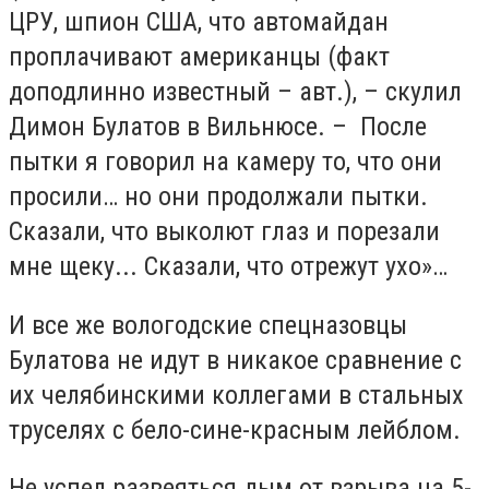
ЦРУ, шпион США, что автомайдан
проплачивают американцы (факт
доподлинно известный – авт.), – скулил
Димон Булатов в Вильнюсе. –
После
пытки я говорил на камеру то, что они
просили… но они продолжали пытки.
Сказали, что выколют глаз и порезали
мне щеку... Сказали, что отрежут ухо»…
И все же вологодские спецназовцы
Булатова не идут в никакое сравнение с
их челябинскими коллегами в стальных
труселях с бело-сине-красным лейблом.
Не успел развеяться дым от взрыва на 5-