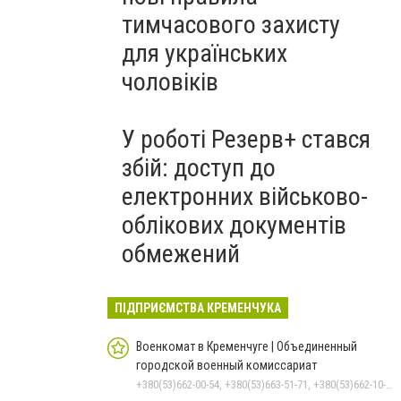
тимчасового захисту
для українських
чоловіків
У роботі Резерв+ стався
збій: доступ до
електронних військово-
облікових документів
обмежений
ПІДПРИЄМСТВА КРЕМЕНЧУКА
Военкомат в Кременчуге | Объединенный
городской военный комиссариат
+380(53)662-00-54, +380(53)663-51-71, +380(53)662-10-35