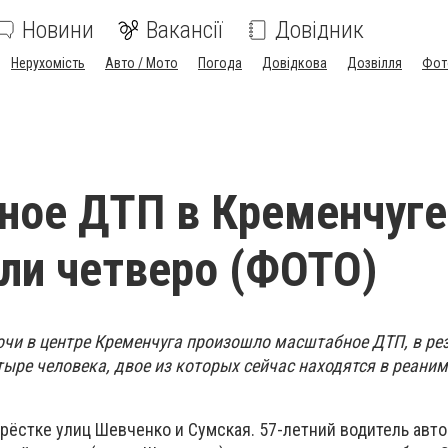
Новини
Вакансії
Довідник
Нерухомість
Авто / Мото
Погода
Довідкова
Дозвілля
Фот
ое ДТП в Кременчуге
ли четверо (ФОТО)
очи в центре Кременчуга произошло масштабное ДТП, в ре
ыре человека, двое из которых сейчас находятся в реани
рёстке улиц Шевченко и Сумская. 57-летний водитель авт