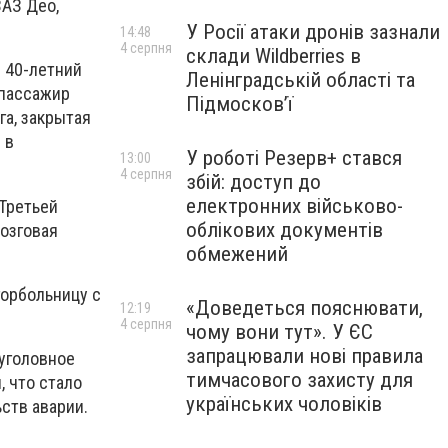
ЗАЗ Део,
У Росії атаки дронів зазнали
14:48
4 серпня
склади Wildberries в
 40-летний
Ленінградській області та
 пассажир
Підмосков’ї
га, закрытая
 в
У роботі Резерв+ стався
13:00
4 серпня
збій: доступ до
електронних військово-
 Третьей
облікових документів
мозговая
обмежений
горбольницу с
«Доведеться пояснювати,
12:19
4 серпня
чому вони тут». У ЄС
запрацювали нові правила
уголовное
тимчасового захисту для
 что стало
українських чоловіків
ств аварии.