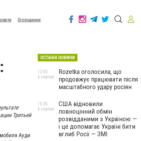
озвіти
Оголошення
ОСТАННІ НОВИНИ
:
Rozetka оголосила, що
12:00
6 серпня
продовжує працювати після
масштабного удару росіян
США відновили
10:20
зультате
6 серпня
повноцінний обмін
мации Третьей
розвідданими з Україною —
і це допомагає Україні бити
вглиб Росії — ЗМІ
омобиля Ауди