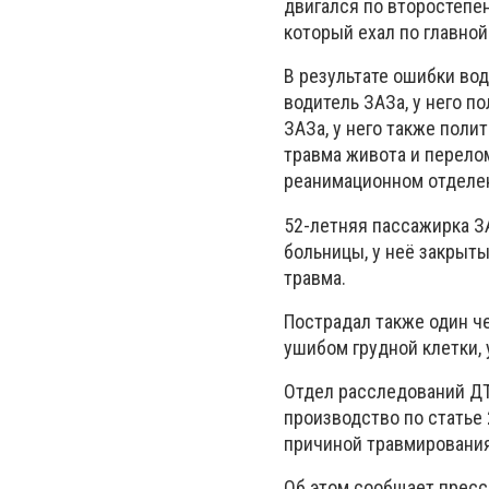
двигался по второстепе
который ехал по главной
В результате ошибки во
водитель ЗАЗа, у него п
ЗАЗа, у него также поли
травма живота и перело
реанимационном отделен
52-летняя пассажирка З
больницы, у неё закрыт
травма.
Пострадал также один че
ушибом грудной клетки, 
Отдел расследований ДТ
производство по статье
причиной травмирования
Об этом сообщает пресс