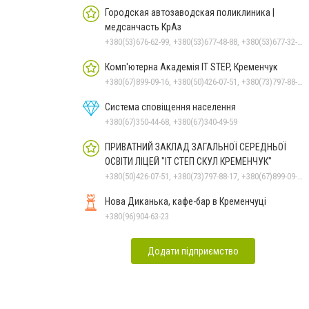
Городская автозаводская поликлиника |
медсанчасть КрАз
+380(53)676-62-99, +380(53)677-48-88, +380(53)677-32-74, +380536766187
Комп'ютерна Академія IT STEP, Кременчук
+380(67)899-09-16, +380(50)426-07-51, +380(73)797-88-17
Система сповіщення населення
+380(67)350-44-68, +380(67)340-49-59
ПРИВАТНИЙ ЗАКЛАД ЗАГАЛЬНОЇ СЕРЕДНЬОЇ
ОСВІТИ ЛІЦЕЙ "ІТ СТЕП СКУЛ КРЕМЕНЧУК"
+380(50)426-07-51, +380(73)797-88-17, +380(67)899-09-16
Нова Диканька, кафе-бар в Кременчуці
+380(96)904-63-23
Додати підприємство