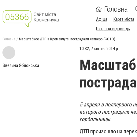
Головна
Афіша
Карта міста
Питання-відповідь
Головна
Масштабное ДТП в Кременчуге: пострадали четверо (ФОТО)
10:32, 7 квітня 2014 р.
Масштабн
Эвелина Яблонська
пострада
5 апреля в полпервого н
которого пострадали чет
горбольницы.
ДТП произошло на перек