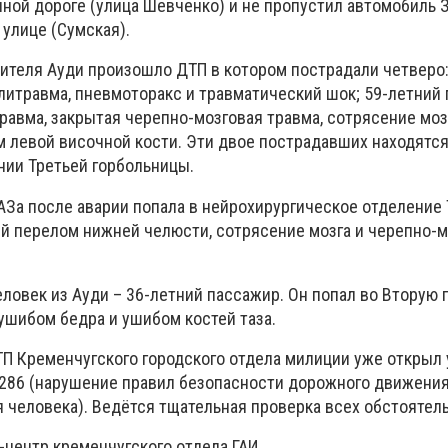
нной дороге (улица Шевченко) и не пропустил автомобиль 
 улице (Сумская).
дителя Ауди произошло ДТП в котором пострадали четверо:
олитравма, пневмоторакс и травматический шок; 59-летний
травма, закрытая черепно-мозговая травма, сотрясение моз
м левой височной кости. Эти двое пострадавших находятся
ии Третьей горбольницы.
АЗа после аварии попала в нейрохирургическое отделение
ый перелом нижней челюсти, сотрясение мозга и черепно-
ловек из Ауди – 36-летний пассажир. Он попал во Вторую 
ушибом бедра и ушибом костей таза.
П Кременчугского городского отдела милиции уже открыл 
 286 (нарушение правил безопасности дорожного движения,
 человека). Ведётся тщательная проверка всех обстоятель
-центр кременчугского отдела ГАИ.