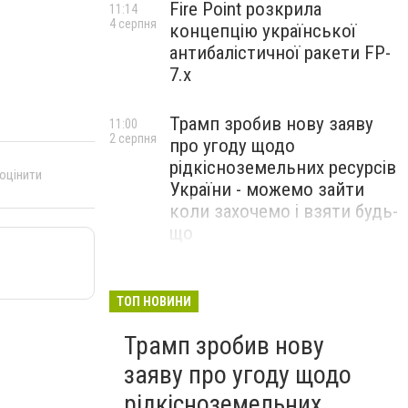
Fire Point розкрила
11:14
4 серпня
концепцію української
антибалістичної ракети FP-
7.x
Трамп зробив нову заяву
11:00
2 серпня
про угоду щодо
рідкісноземельних ресурсів
 оцінити
України - можемо зайти
коли захочемо і взяти будь-
що
Спецоперація “Чесний
18:22
31 липня
призов”: ДБР проводить
ТОП НОВИНИ
масові обшуки у понад 100
Трамп зробив нову
ТЦК по всій Україні
заяву про угоду щодо
рідкісноземельних