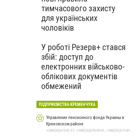
тимчасового захисту
для українських
чоловіків
У роботі Резерв+ стався
збій: доступ до
електронних військово-
облікових документів
обмежений
ПІДПРИЄМСТВА КРЕМЕНЧУКА
Управление пенсионного фонда Украины в
Крюковском районе
+380(53)675-81-37, +380(53)678-09-01, +380(53)675-81-32, +380(53)675-81-40, +380(53)675-81-33, +380(53)675-81-38, +380(53)675-81-31, +380(53)678-08-87