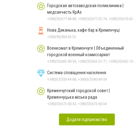
Городская автозаводская поликлиника |
медсанчасть КрАз
+380(53)677-48-88, +380(53)677-32-74, +380(53)676-62-99, +380536766187
Нова Диканька, кафе-бар в Кременчуці
+380(96)904-63-23
Военкомат в Кременчуге | Объединенный
городской военный комиссариат
+380(53)662-00-54, +380(53)663-51-71, +380(53)662-10-35
Система сповіщення населення
+380(67)350-44-68, +380(67)340-49-59
Кременчугский городской совет |
Кременчуцька міська рада
+380(53)673-00-34, +380(53)673-00-34
Додати підприємство