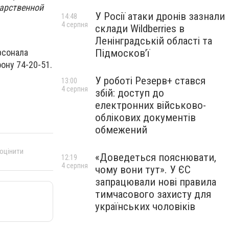
дарственной
У Росії атаки дронів зазнали
14:48
4 серпня
склади Wildberries в
Ленінградській області та
Підмосков’ї
рсонала
фону 74-20-51.
У роботі Резерв+ стався
13:00
4 серпня
збій: доступ до
електронних військово-
облікових документів
обмежений
 оцінити
«Доведеться пояснювати,
12:19
4 серпня
чому вони тут». У ЄС
запрацювали нові правила
тимчасового захисту для
українських чоловіків