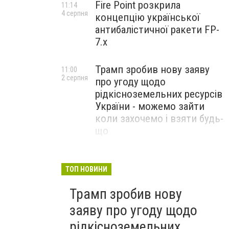
Fire Point розкрила
11:14
4 серпня
концепцію української
антибалістичної ракети FP-
7.x
Трамп зробив нову заяву
11:00
2 серпня
про угоду щодо
рідкісноземельних ресурсів
України - можемо зайти
коли захочемо і взяти будь-
що
Спецоперація “Чесний
18:22
31 липня
призов”: ДБР проводить
ТОП НОВИНИ
масові обшуки у понад 100
Трамп зробив нову
ТЦК по всій Україні
заяву про угоду щодо
рідкісноземельних