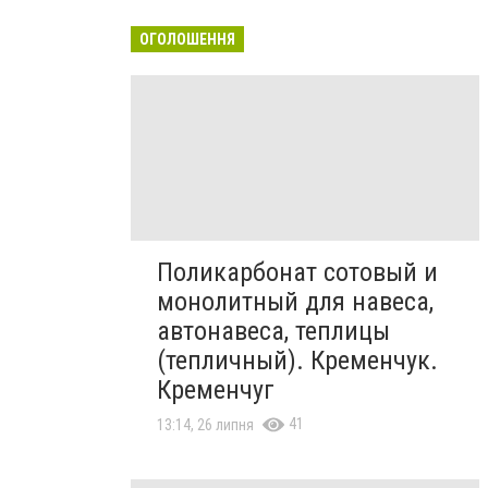
ОГОЛОШЕННЯ
Поликарбонат сотовый и
монолитный для навеса,
автонавеса, теплицы
(тепличный). Кременчук.
Кременчуг
41
13:14, 26 липня