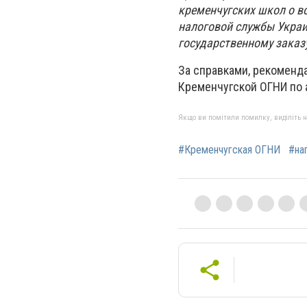
кременчугских школ о в
налоговой службы Украи
государственному заказ
За справками, рекоменд
Кременчугской ОГНИ по ад
Якщо ви помітили помилку, виділіть нео
#Кременчугская ОГНИ
#на