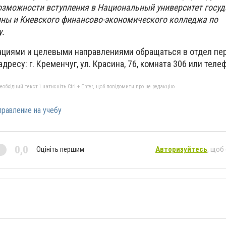
озможности вступления в Национальный университет госу
ны и Киевского финансово-экономического колледжа по
у.
ациями и целевыми направлениями обращаться в отдел пе
ресу: г. Кременчуг, ул. Красина, 76, комната 306 или теле
бхідний текст і натисніть Ctrl + Enter, щоб повідомити про це редакцію
правление на учебу
0,0
Оцініть першим
Авторизуйтесь
, щоб