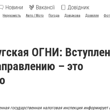
Новини
Вакансії
Довідник
Нерухомість
Авто / Мото
Погода
Довідкова
Дозвілля
Фот
гская ОГНИ: Вступлен
аправлению – это
о
нная государственная налоговая инспекция информирует