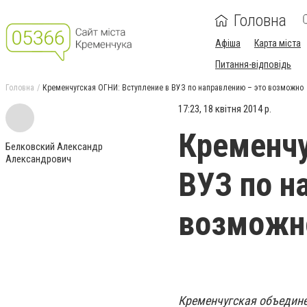
Головна
Афіша
Карта міста
Питання-відповідь
Головна
Кременчугская ОГНИ: Вступление в ВУЗ по направлению – это возможно
17:23, 18 квітня 2014 р.
Кременчу
Белковский Александр
Александрович
ВУЗ по н
возможн
Кременчугская объедине