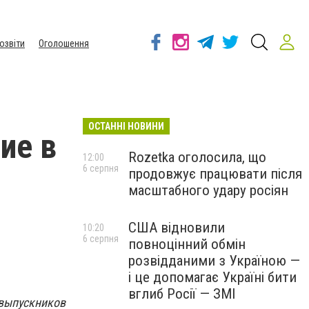
озвіти
Оголошення
ОСТАННІ НОВИНИ
ие в
Rozetka оголосила, що
12:00
6 серпня
продовжує працювати після
масштабного удару росіян
США відновили
10:20
6 серпня
повноцінний обмін
розвідданими з Україною —
і це допомагає Україні бити
вглиб Росії — ЗМІ
 выпускников