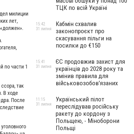
масові обшуки у понад 100
ТЦК по всій Україні
тдел милиции
ких лет,
Кабмін схвалив
15:42
 «должен».
31 липня
законопроєкт про
скасування пільги на
.
посилки до €150
гателя,
ЄС продовжив захист для
15:41
й по части 1
31 липня
українців до 2028 року та
змінив правила для
військовозобов'язаних
ссора, так
. В ходе
Український пілот
едра. После
11:15
31 липня
переслідував російську
вследствие
ракету до кордону з
Польщею, - Міноборони
 уголовного
Польщі
«Баллон» на