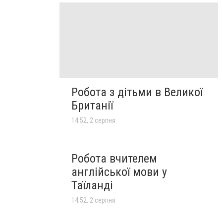
Робота з дітьми в Великої
Британії
14:52, 2 серпня
Робота вчителем
англійської мови у
Таїланді
14:52, 2 серпня