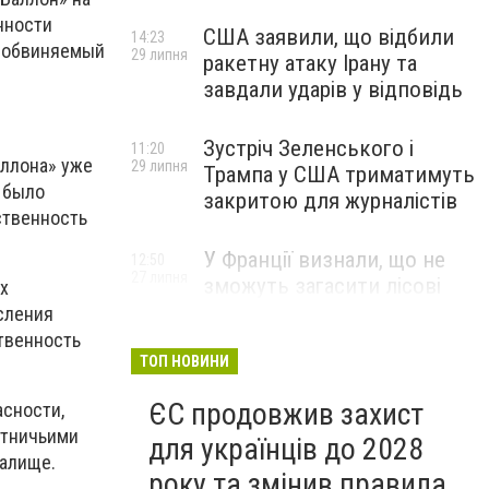
енности
США заявили, що відбили
14:23
 обвиняемый
29 липня
ракетну атаку Ірану та
завдали ударів у відповідь
Зустріч Зеленського і
11:20
ллона» уже
29 липня
Трампа у США триматимуть
о было
закритою для журналістів
ственность
У Франції визнали, що не
12:50
27 липня
зможуть загасити лісові
х
пожежі біля Бордо до осені
сления
твенность
ТОП НОВИНИ
ЄС продовжив захист
асности,
отничьими
для українців до 2028
талище.
року та змінив правила