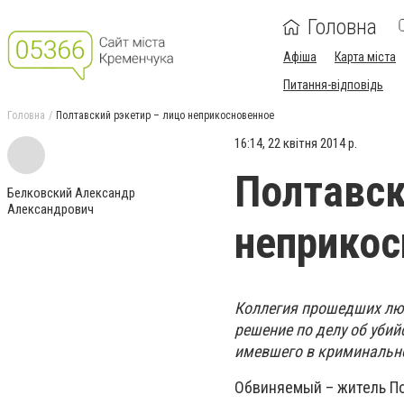
Головна
Афіша
Карта міста
Питання-відповідь
Головна
Полтавский рэкетир – лицо неприкосновенное
16:14, 22 квітня 2014 р.
Полтавск
Белковский Александр
Александрович
неприкос
Коллегия прошедших люс
решение по делу об убий
имевшего в криминальн
Обвиняемый – житель Пол