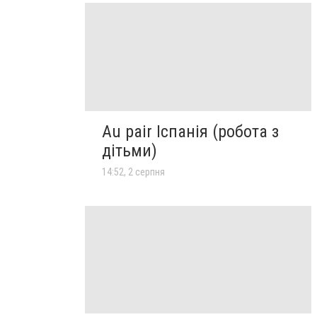
Au pair Іспанія (робота з
дітьми)
14:52, 2 серпня