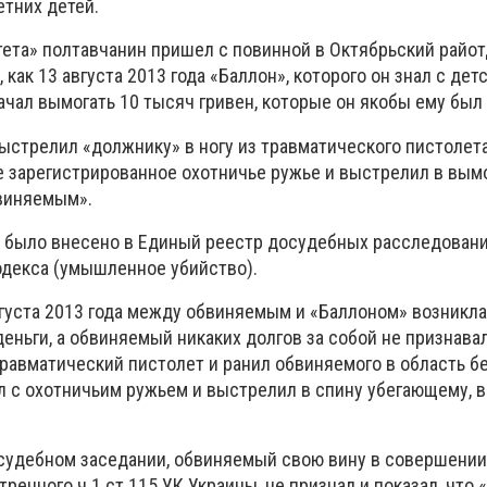
тних детей.
тета» полтавчанин пришел с повинной в Октябрьский райо
, как 13 августа 2013 года «Баллон», которого он знал с детс
ачал вымогать 10 тысяч гривен, которые он якобы ему был
ыстрелил «должнику» в ногу из травматического пистолета
е зарегистрированное охотничье ружье и выстрелил в вымо
виняемым».
 было внесено в Единый реестр досудебных расследовани
одекса (умышленное убийство).
вгуста 2013 года между обвиняемым и «Баллоном» возникла 
еньги, а обвиняемый никаких долгов за собой не признавал
равматический пистолет и ранил обвиняемого в область б
л с охотничьим ружьем и выстрелил в спину убегающему, 
удебном заседании, обвиняемый свою вину в совершении
ренного ч.1 ст.115 УК Украины, не признал и показал, что 