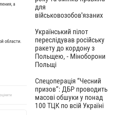
ления, а
для
військовозобов'язаних
Український пілот
переслідував російську
й области.
ракету до кордону з
Польщею, - Міноборони
Польщі
Спецоперація “Чесний
призов”: ДБР проводить
 оцінити
масові обшуки у понад
100 ТЦК по всій Україні