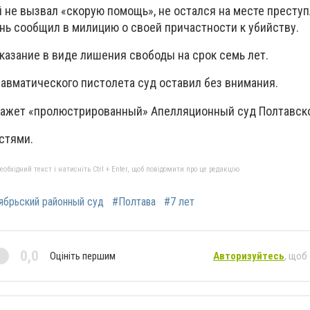
 не вызвал «скорую помощь», не остался на месте преступ
нь сообщил в милицию о своей причастности к убийству.
аказание в виде лишения свободы на срок семь лет.
равматического пистолета суд оставил без внимания.
кажет «пролюстрированный» Апелляционный суд Полтавско
стями.
бхідний текст і натисніть Ctrl + Enter, щоб повідомити про це редакцію
ябрьский районный суд
#Полтава
#7 лет
0,0
Оцініть першим
Авторизуйтесь
, щоб