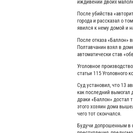
иждивении двоих малоле
После убийства «автори
города и рассказал о том
явился к нему домой и н
После отказа «Баллон» в
Полтавчанин взял в дом
автоматически став «об
Уголовное производство
статьи 115 Уголовного к
Суд установил, что 13 а
как последний вымогал д
драки «Баллон» достал т
этого хозяин дома выше
чего тот скончался.
Будучи допрошенным в с
преступления, предусмот