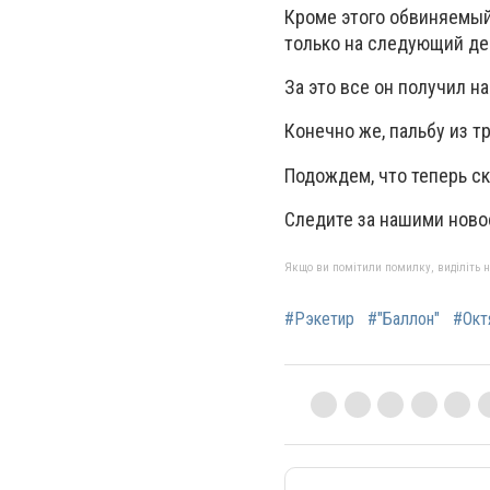
Кроме этого обвиняемый
только на следующий де
За это все он получил н
Конечно же, пальбу из т
Подождем, что теперь с
Следите за нашими ново
Якщо ви помітили помилку, виділіть нео
#Рэкетир
#"Баллон"
#Окт