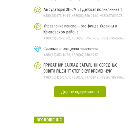
Амбулаторія ЗП-СМ 5 | Детская поликлиника 1
+380(53)675-84-19, +380(50)356-94-69, +380(67)540-73-87
Управление пенсионного фонда Украины в
Крюковском районе
+380(53)675-81-32, +380(53)675-81-37, +380(53)678-09-01, +380(53)675-81-40, +380(53)675-81-33, +380(53)675-81-38, +380(53)675-81-31, +380(53)678-08-87
Система сповіщення населення
+380(67)350-44-68, +380(67)340-49-59
ПРИВАТНИЙ ЗАКЛАД ЗАГАЛЬНОЇ СЕРЕДНЬОЇ
ОСВІТИ ЛІЦЕЙ "ІТ СТЕП СКУЛ КРЕМЕНЧУК"
+380(50)426-07-51, +380(73)797-88-17, +380(67)899-09-16
Додати підприємство
ОГОЛОШЕННЯ