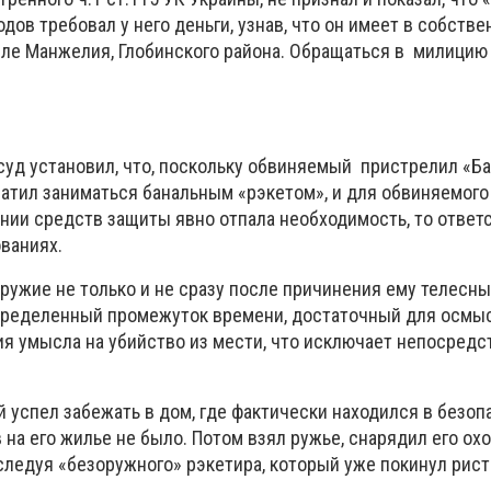
дов требовал у него деньги, узнав, что он имеет в собств
ле Манжелия, Глобинского района. Обращаться в
милицию
уд установил, что, поскольку обвиняемый
пристрелил «Ба
кратил заниматься банальным «рэкетом», и для обвиняемог
ении средств защиты явно отпала необходимость, то ответ
ваниях.
ужие не только и не сразу после причинения ему телесны
определенный промежуток времени, достаточный для осмы
ия умысла на убийство из мести, что исключает непосредс
 успел забежать в дом, где фактически находился в безоп
 на его жилье не было. Потом взял ружье, снарядил его ох
следуя «безоружного» рэкетира, который уже покинул рис