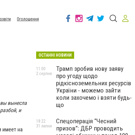
озвіти
Оголошення
ОСТАННІ НОВИНИ
Трамп зробив нову заяву
11:00
2 серпня
про угоду щодо
рідкісноземельних ресурсів
України - можемо зайти
коли захочемо і взяти будь-
авы вынесла
що
разбой, и
Спецоперація “Чесний
18:22
31 липня
призов”: ДБР проводить
и имеет на