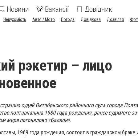
Новини
Вакансії
Довідник
Нерухомість
Авто / Мото
Погода
Довідкова
Дозвілля
Фот
ий рэкетир – лицо
новенное
трацию судей Октябрьского районного суда города Полт
стве полтавчанина 1980 года рождения, ранее судимого за 
ом мире погонялово «Баллон».
тавы, 1969 года рождения, состоит в гражданском браке 