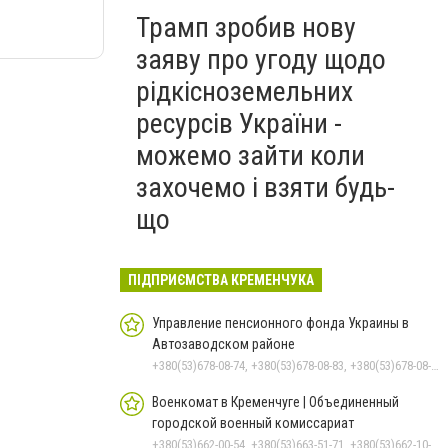
Трамп зробив нову
заяву про угоду щодо
рідкісноземельних
ресурсів України -
можемо зайти коли
захочемо і взяти будь-
що
ПІДПРИЄМСТВА КРЕМЕНЧУКА
Управление пенсионного фонда Украины в
Автозаводском районе
+380(53)678-08-74, +380(53)678-08-83, +380(53)678-08-41, +380(53)678-08-86, +380(53)678-09-05
Военкомат в Кременчуге | Объединенный
городской военный комиссариат
+380(53)662-00-54, +380(53)663-51-71, +380(53)662-10-35