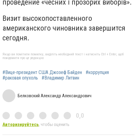
проведение «чесних і прозорих виборів».
Визит высокопоставленного
американского чиновника завершится
сегодня.
Якщо ви помітили помилку, виділіть необхідний текст і натисніть Ctrl + Enter, щоб
повідомити про це редакцію
#Вице-президент США Джозеф Байден
#коррупция
#раковая опухоль
#Владимир Литвин
Белковский Александр Александрович
0,0
Авторизируйтесь
, чтобы оценить