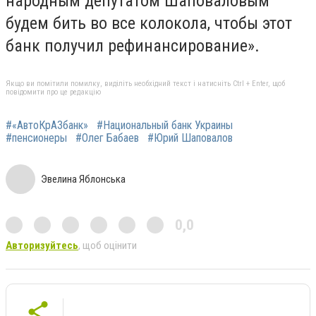
народным депутатом Шаповаловым
будем бить во все колокола, чтобы этот
банк получил рефинансирование».
Якщо ви помітили помилку, виділіть необхідний текст і натисніть Ctrl + Enter, щоб
повідомити про це редакцію
#«АвтоКрАЗбанк»
#Национальный банк Украины
#пенсионеры
#Олег Бабаев
#Юрий Шаповалов
Эвелина Яблонська
0,0
Авторизуйтесь
, щоб оцінити