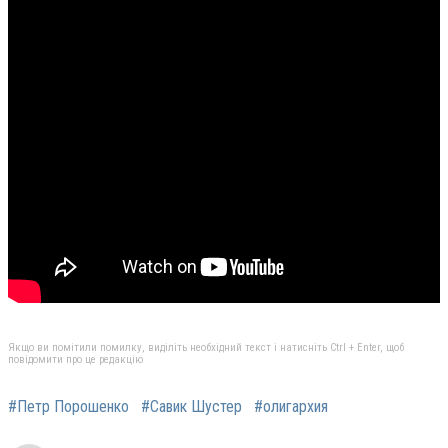
Якщо ви помітили помилку, виділіть необхідний текст і натисніть Ctrl + Enter, щоб
повідомити про це редакцію
#Петр Порошенко
#Савик Шустер
#олигархия