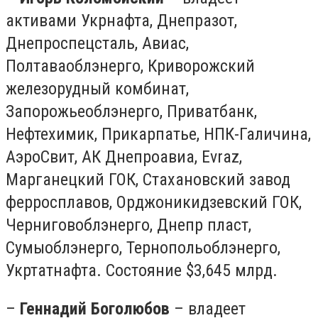
активами Укрнафта, Днепразот,
Днепроспецсталь, Авиас,
Полтаваоблэнерго, Криворожский
железорудный комбинат,
Запорожьеоблэнерго, Приватбанк,
Нефтехимик, Прикарпатье, НПК-Галичина,
АэроСвит, АК Днепроавиа, Evraz,
Марганецкий ГОК, Стахановский завод
ферросплавов, Орджоникидзевский ГОК,
Черниговоблэнерго, Днепр пласт,
Сумыоблэнерго, Тернопольоблэнерго,
Укртатнафта. Состояние $3,645 млрд.
–
Геннадий Боголюбов
– владеет