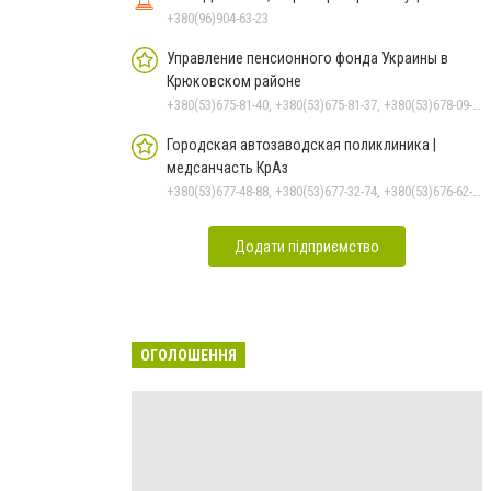
+380(96)904-63-23
Управление пенсионного фонда Украины в
Крюковском районе
+380(53)675-81-40, +380(53)675-81-37, +380(53)678-09-01, +380(53)675-81-32, +380(53)675-81-33, +380(53)675-81-38, +380(53)675-81-31, +380(53)678-08-87
Городская автозаводская поликлиника |
медсанчасть КрАз
+380(53)677-48-88, +380(53)677-32-74, +380(53)676-62-99, +380536766187
Додати підприємство
ОГОЛОШЕННЯ