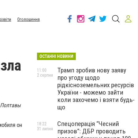
озвіти
Оголошення
ОСТАННІ НОВИНИ
езла
Трамп зробив нову заяву
11:00
2 серпня
про угоду щодо
рідкісноземельних ресурсів
України - можемо зайти
коли захочемо і взяти будь-
 Полтавы
що
Спецоперація “Чесний
18:22
мобиля он
31 липня
призов”: ДБР проводить