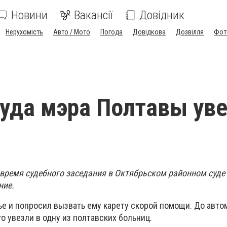
Новини
Вакансії
Довідник
Нерухомість
Авто / Мото
Погода
Довідкова
Дозвілля
Фот
суда мэра Полтавы ув
время судебного заседания в Октябрьском районном суде
ние.
ье и попросил вызвать ему карету скорой помощи. До авто
го увезли в одну из полтавских больниц.