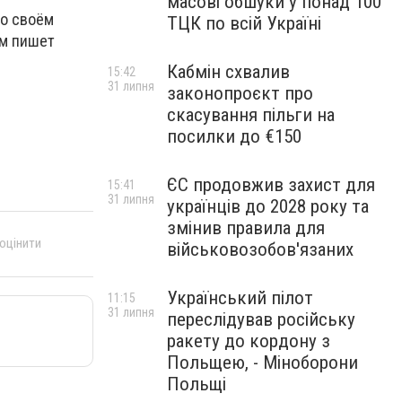
масові обшуки у понад 100
 о своём
ТЦК по всій Україні
ом пишет
Кабмін схвалив
15:42
31 липня
законопроєкт про
скасування пільги на
посилки до €150
ЄС продовжив захист для
15:41
31 липня
українців до 2028 року та
змінив правила для
 оцінити
військовозобов'язаних
Український пілот
11:15
31 липня
переслідував російську
ракету до кордону з
Польщею, - Міноборони
Польщі