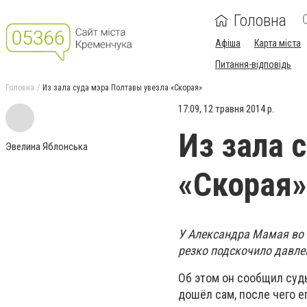
Головна
Афіша
Карта міста
Питання-відповідь
Головна
Из зала суда мэра Полтавы увезла «Скорая»
17:09, 12 травня 2014 р.
Из зала 
Эвелина Яблонська
«Скорая»
У Александра Мамая во 
резко подскочило давле
Об этом он сообщил суд
дошёл сам, после чего е