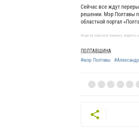
Сейчас все ждут переры
решении. Мэр Полтавы по
областной портал «Полт
Якщо ви помітили помилку, виділіть нео
ПОЛТАВЩИНА
#мэр Полтавы
#Александр