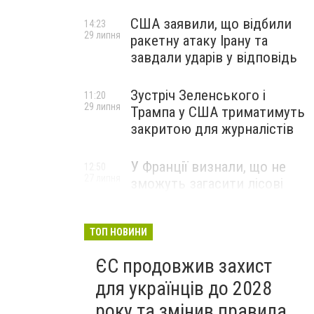
США заявили, що відбили
14:23
29 липня
ракетну атаку Ірану та
завдали ударів у відповідь
Зустріч Зеленського і
11:20
29 липня
Трампа у США триматимуть
закритою для журналістів
У Франції визнали, що не
12:50
27 липня
зможуть загасити лісові
пожежі біля Бордо до осені
ТОП НОВИНИ
ЄС продовжив захист
для українців до 2028
року та змінив правила