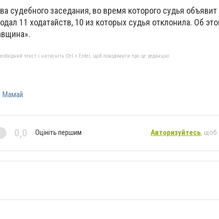
ва судебного заседания, во время которого судья объявит
дал 11 ходатайств, 10 из которых судья отклонила. Об эт
авщина».
бхідний текст і натисніть Ctrl + Enter, щоб повідомити про це редакцію
 Мамай
0,0
Оцініть першим
Авторизуйтесь
, щоб