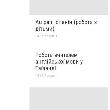
Au pair Іспанія (робота з
дітьми)
14:52, 2 серпня
Робота вчителем
англійської мови у
Таїланді
14:52, 2 серпня