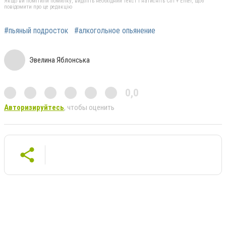
Якщо ви помітили помилку, виділіть необхідний текст і натисніть Ctrl + Enter, щоб
повідомити про це редакцію
#пьяный подросток
#алкогольное опьянение
Эвелина Яблонська
0,0
Авторизируйтесь
, чтобы оценить