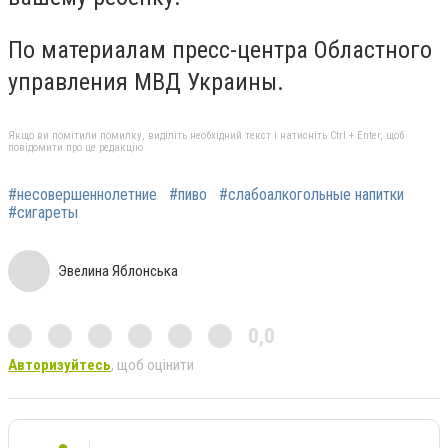
По материалам пресс-центра Областного
управления МВД Украины.
Якщо ви помітили помилку, виділіть необхідний текст і натисніть Ctrl + Enter, щоб
повідомити про це редакцію
#несовершеннолетние
#пиво
#слабоалкогольные напитки
#сигареты
Эвелина Яблонська
0,0
Авторизуйтесь
, щоб оцінити