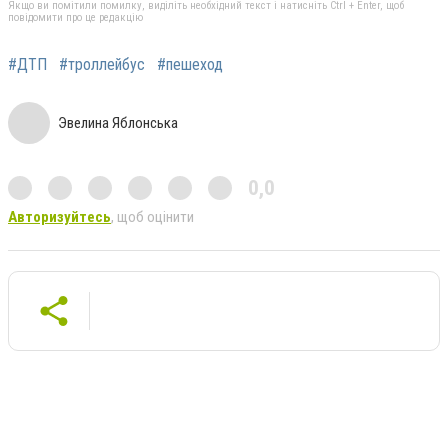
Якщо ви помітили помилку, виділіть необхідний текст і натисніть Ctrl + Enter, щоб
повідомити про це редакцію
#ДТП
#троллейбус
#пешеход
Эвелина Яблонська
0,0
Авторизуйтесь
, щоб оцінити