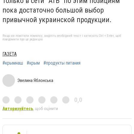
Только в сети "АТБ" по этим позициям
пока достаточно большой выбор
привычной украинской продукции.
Якщо ви помітили помилку, виділіть необхідний текст і натисніть Ctrl + Enter, щоб
повідомити про це редакцію
ГАЗЕТА
#крымнаш
#крым
#продукты питания
Эвелина Яблонська
0,0
Авторизуйтесь
, щоб оцінити