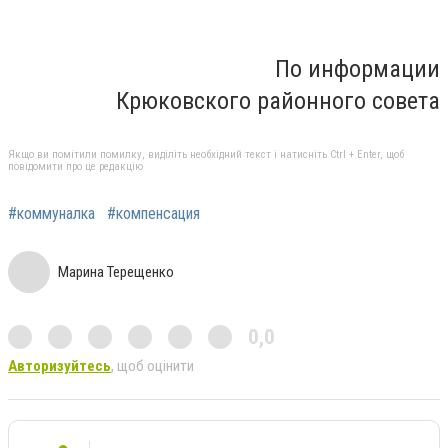
По информации
Крюковского районного совета
Якщо ви помітили помилку, виділіть необхідний текст і натисніть Ctrl + Enter, щоб
повідомити про це редакцію
#коммуналка
#компенсация
Марина Терещенко
0,0
Авторизуйтесь
, щоб оцінити