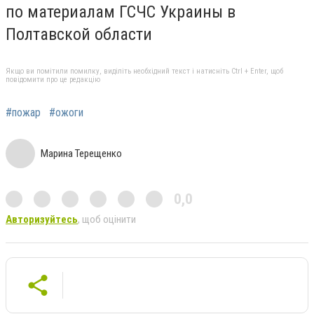
по материалам ГСЧС Украины в
Полтавской области
Якщо ви помітили помилку, виділіть необхідний текст і натисніть Ctrl + Enter, щоб
повідомити про це редакцію
#пожар
#ожоги
Марина Терещенко
0,0
Авторизуйтесь
, щоб оцінити