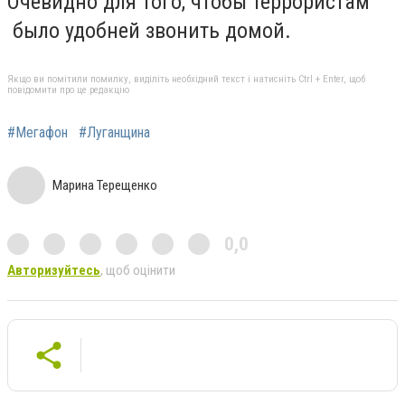
Очевидно для того, чтобы террористам
было удобней звонить домой.
Якщо ви помітили помилку, виділіть необхідний текст і натисніть Ctrl + Enter, щоб
повідомити про це редакцію
#Мегафон
#Луганщина
Марина Терещенко
0,0
Авторизуйтесь
, щоб оцінити