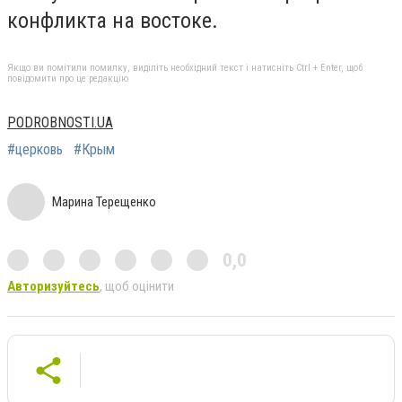
конфликта на востоке.
Якщо ви помітили помилку, виділіть необхідний текст і натисніть Ctrl + Enter, щоб
повідомити про це редакцію
PODROBNOSTI.UA
#церковь
#Крым
Марина Терещенко
0,0
Авторизуйтесь
, щоб оцінити