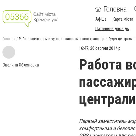
Головна
Афіша
Карта міста
Питання-відповідь
Головна
Работа всего кременчугского пассажирского транспорта будет централиз
16:47, 20 серпня 2014 р.
Работа в
Эвелина Яблонська
пассажир
централи
Первый заместитель мэр
комфортными и безопасн
GPS-навигаторы для рег