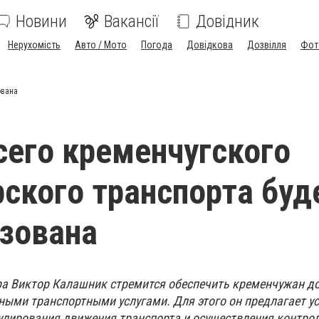
Новини
Вакансії
Довідник
Нерухомість
Авто / Мото
Погода
Довідкова
Дозвілля
Фот
ована
сего кременчугского
ского транспорта буд
зована
а Виктор Калашник стремится обеспечить кременчужан д
ыми транспортными услугами. Для этого он предлагает у
улирования движения транспорта и осуществления контро