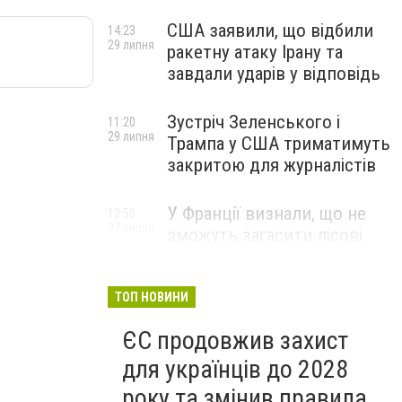
США заявили, що відбили
14:23
29 липня
ракетну атаку Ірану та
завдали ударів у відповідь
Зустріч Зеленського і
11:20
29 липня
Трампа у США триматимуть
закритою для журналістів
У Франції визнали, що не
12:50
27 липня
зможуть загасити лісові
пожежі біля Бордо до осені
ТОП НОВИНИ
ЄС продовжив захист
для українців до 2028
року та змінив правила