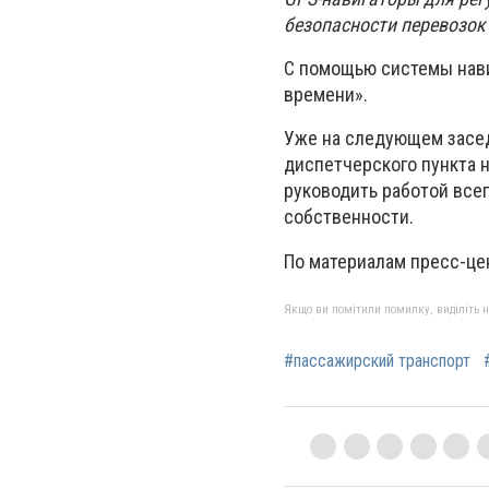
безопасности перевозок
С помощью системы нави
времени».
Уже на следующем засед
диспетчерского пункта н
руководить работой все
собственности.
По материалам пресс-це
Якщо ви помітили помилку, виділіть нео
#пассажирский транспорт