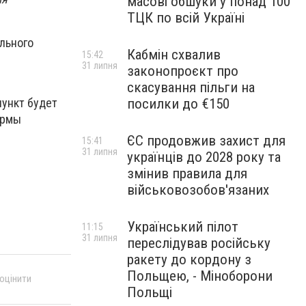
масові обшуки у понад 100
ТЦК по всій Україні
льного
Кабмін схвалив
15:42
31 липня
законопроєкт про
скасування пільги на
посилки до €150
пункт будет
ормы
ЄС продовжив захист для
15:41
31 липня
українців до 2028 року та
змінив правила для
військовозобов'язаних
Український пілот
11:15
31 липня
переслідував російську
ракету до кордону з
Польщею, - Міноборони
 оцінити
Польщі