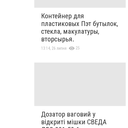
Контейнер для
пластиковых Пэт бутылок,
стекла, макулатуры,
вторсырья.
25
13:14, 26 липня
Дозатор ваговий у
відкриті мішки СВЕДА