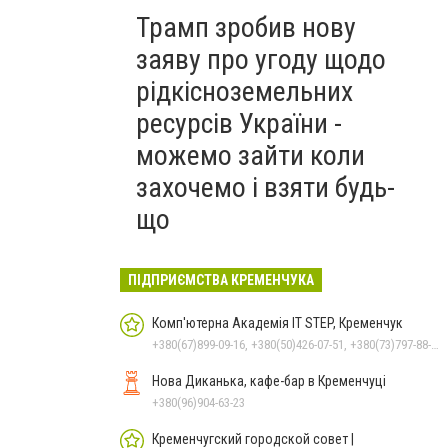
Трамп зробив нову
заяву про угоду щодо
рідкісноземельних
ресурсів України -
можемо зайти коли
захочемо і взяти будь-
що
ПІДПРИЄМСТВА КРЕМЕНЧУКА
Комп'ютерна Академія IT STEP, Кременчук
+380(67)899-09-16, +380(50)426-07-51, +380(73)797-88-17
Нова Диканька, кафе-бар в Кременчуці
+380(96)904-63-23
Кременчугский городской совет |