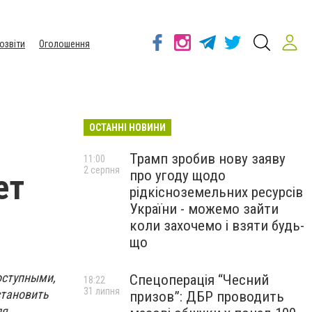
озвіти
Оголошення
ОСТАННІ НОВИНИ
Трамп зробив нову заяву
11:00
2 серпня
про угоду щодо
ет
рідкісноземельних ресурсів
України - можемо зайти
коли захочемо і взяти будь-
що
оступными,
Спецоперація “Чесний
18:22
31 липня
становить
призов”: ДБР проводить
ля