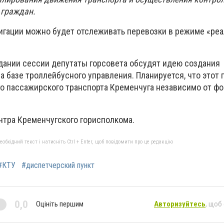
 граждан.
гации можно будет отслеживать перевозки в режиме «реа
ании сессии депутаты горсовета обсудят идею создания
а базе троллейбусного управления. Планируется, что этот 
го пассажирского транспорта Кременчуга независимо от ф
нтра Кременчугского горисполкома.
бхідний текст і натисніть Ctrl + Enter, щоб повідомити про це редакцію
#КТУ
#диспетчерский пункт
0,0
Оцініть першим
Авторизуйтесь
, щоб