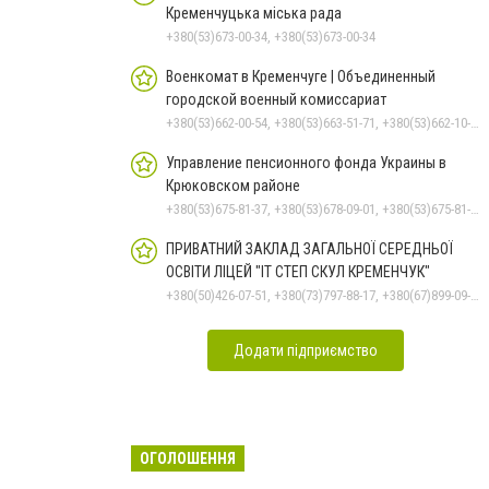
Кременчуцька міська рада
+380(53)673-00-34, +380(53)673-00-34
Военкомат в Кременчуге | Объединенный
городской военный комиссариат
+380(53)662-00-54, +380(53)663-51-71, +380(53)662-10-35
Управление пенсионного фонда Украины в
Крюковском районе
+380(53)675-81-37, +380(53)678-09-01, +380(53)675-81-32, +380(53)675-81-40, +380(53)675-81-33, +380(53)675-81-38, +380(53)675-81-31, +380(53)678-08-87
ПРИВАТНИЙ ЗАКЛАД ЗАГАЛЬНОЇ СЕРЕДНЬОЇ
ОСВІТИ ЛІЦЕЙ "ІТ СТЕП СКУЛ КРЕМЕНЧУК"
+380(50)426-07-51, +380(73)797-88-17, +380(67)899-09-16
Додати підприємство
ОГОЛОШЕННЯ