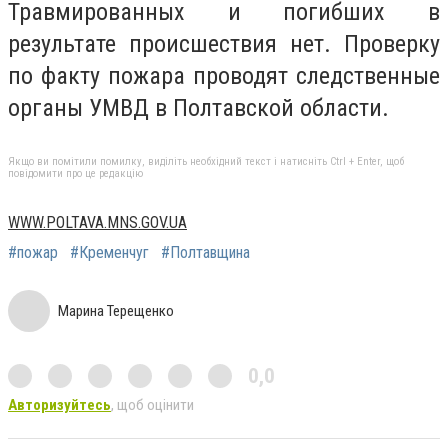
Травмированных и погибших в
результате происшествия нет. Проверку
по факту пожара проводят следственные
органы УМВД в Полтавской области.
Якщо ви помітили помилку, виділіть необхідний текст і натисніть Ctrl + Enter, щоб
повідомити про це редакцію
WWW.POLTAVA.MNS.GOV.UA
#пожар
#Кременчуг
#Полтавщина
Марина Терещенко
0,0
Авторизуйтесь
, щоб оцінити