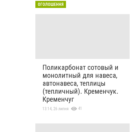
ОГОЛОШЕННЯ
Поликарбонат сотовый и
монолитный для навеса,
автонавеса, теплицы
(тепличный). Кременчук.
Кременчуг
41
13:14, 26 липня