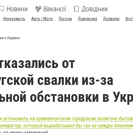
Новини
Вакансії
Довідник
Нерухомість
Авто / Мото
Погода
Довідкова
Дозвілля
Фот
ки в Украине
казались от
гской свалки из-за
ьной обстановки в Ук
 установить на кременчугском городском полигоне бытов
генератор, который вырабатывал бы газ на нужды близле
 от своих намерений.