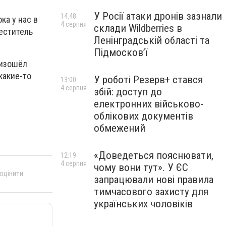
У Росії атаки дронів зазнали
14:48
ка у нас в
4 серпня
склади Wildberries в
меститель
Ленінградській області та
Підмосков’ї
оизошёл
какие-то
У роботі Резерв+ стався
13:00
4 серпня
збій: доступ до
електронних військово-
облікових документів
обмежений
«Доведеться пояснювати,
12:19
4 серпня
чому вони тут». У ЄС
 оцінити
запрацювали нові правила
тимчасового захисту для
українських чоловіків