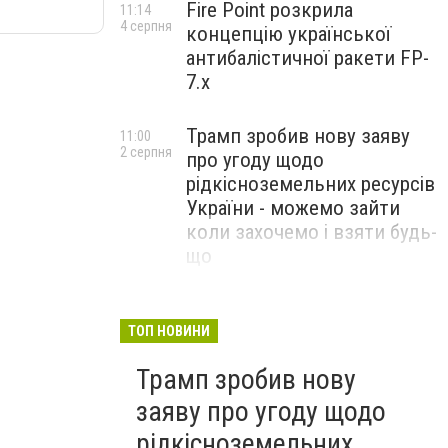
Fire Point розкрила
11:14
4 серпня
концепцію української
антибалістичної ракети FP-
7.x
Трамп зробив нову заяву
11:00
2 серпня
про угоду щодо
рідкісноземельних ресурсів
України - можемо зайти
коли захочемо і взяти будь-
що
Спецоперація “Чесний
18:22
31 липня
призов”: ДБР проводить
ТОП НОВИНИ
масові обшуки у понад 100
Трамп зробив нову
ТЦК по всій Україні
заяву про угоду щодо
рідкісноземельних