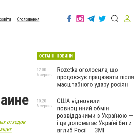
озвіти
Оголошення
ОСТАННІ НОВИНИ
Rozetka оголосила, що
12:00
6 серпня
продовжує працювати після
масштабного удару росіян
раине
США відновили
10:20
6 серпня
повноцінний обмін
розвідданими з Україною —
ых отходов
і це допомагає Україні бити
жащих
вглиб Росії — ЗМІ