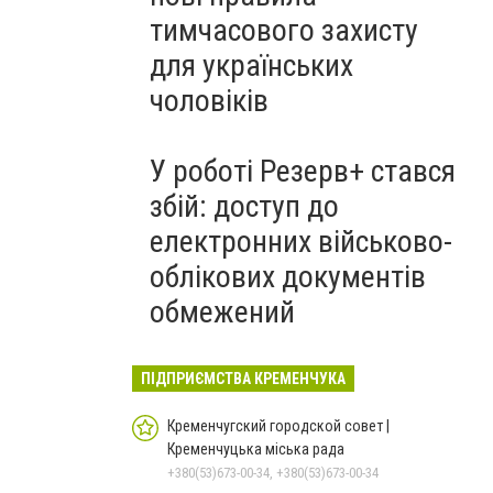
тимчасового захисту
для українських
чоловіків
У роботі Резерв+ стався
збій: доступ до
електронних військово-
облікових документів
обмежений
ПІДПРИЄМСТВА КРЕМЕНЧУКА
Кременчугский городской совет |
Кременчуцька міська рада
+380(53)673-00-34, +380(53)673-00-34