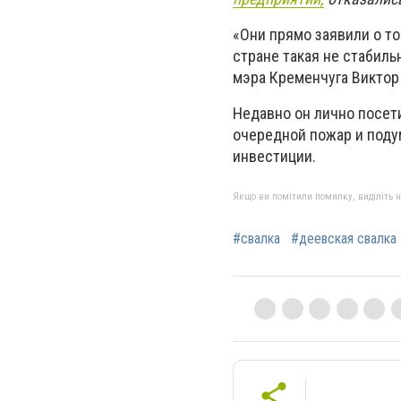
«Они прямо заявили о том
стране такая не стабиль
мэра Кременчуга Виктор
Недавно он лично посет
очередной пожар и подум
инвестиции.
Якщо ви помітили помилку, виділіть нео
#свалка
#деевская свалка