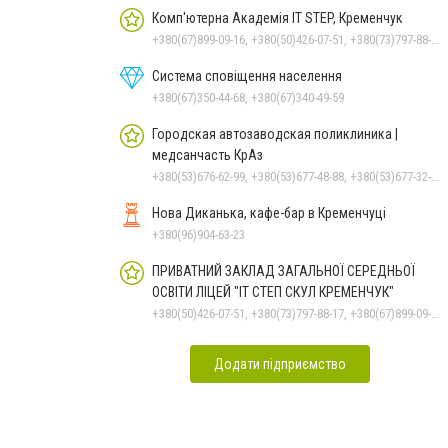
Комп'ютерна Академія IT STEP, Кременчук
+380(67)899-09-16, +380(50)426-07-51, +380(73)797-88-17
Система сповіщення населення
+380(67)350-44-68, +380(67)340-49-59
Городская автозаводская поликлиника |
медсанчасть КрАз
+380(53)676-62-99, +380(53)677-48-88, +380(53)677-32-74, +380536766187
Нова Диканька, кафе-бар в Кременчуці
+380(96)904-63-23
ПРИВАТНИЙ ЗАКЛАД ЗАГАЛЬНОЇ СЕРЕДНЬОЇ
ОСВІТИ ЛІЦЕЙ "ІТ СТЕП СКУЛ КРЕМЕНЧУК"
+380(50)426-07-51, +380(73)797-88-17, +380(67)899-09-16
Додати підприємство