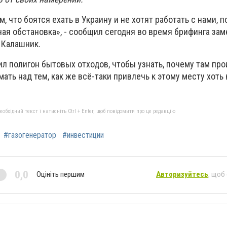
, что боятся ехать в Украину и не хотят работать с нами, по
ная обстановка», - сообщил сегодня во время брифинга за
 Калашник.
ил полигон бытовых отходов, чтобы узнать, почему там пр
ать над тем, как же всё-таки привлечь к этому месту хоть 
бхідний текст і натисніть Ctrl + Enter, щоб повідомити про це редакцію
#газогенератор
#инвестиции
0,0
Оцініть першим
Авторизуйтесь
, щоб