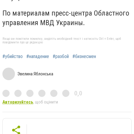
По материалам пресс-центра Областного
управления МВД Украины.
Якщо ви помітили помилку, виділіть необхідний текст і натисніть Ctrl + Enter, щоб
повідомити про це редакцію
#убийство
#нападение
#разбой
#бизнесмен
Эвелина Яблонська
0,0
Авторизуйтесь
, щоб оцінити