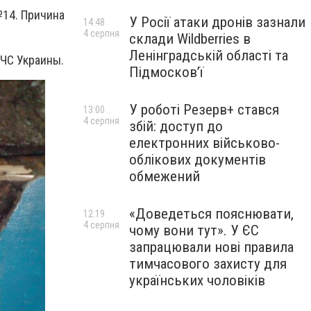
14. Причина
У Росії атаки дронів зазнали
14:48
4 серпня
склади Wildberries в
Ленінградській області та
СЧС Украины.
Підмосков’ї
У роботі Резерв+ стався
13:00
4 серпня
збій: доступ до
електронних військово-
облікових документів
обмежений
«Доведеться пояснювати,
12:19
4 серпня
чому вони тут». У ЄС
запрацювали нові правила
тимчасового захисту для
українських чоловіків