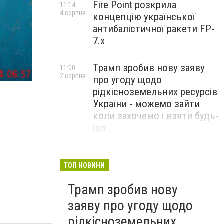
Fire Point розкрила
11:14
4 серпня
концепцію української
антибалістичної ракети FP-
7.x
Трамп зробив нову заяву
11:00
В Кременчуге неизвестный поджёг подъезд жилого
2 серпня
про угоду щодо
рідкісноземельних ресурсів
України - можемо зайти
коли захочемо і взяти будь-
що
Спецоперація “Чесний
18:22
31 липня
призов”: ДБР проводить
ТОП НОВИНИ
масові обшуки у понад 100
Трамп зробив нову
ТЦК по всій Україні
заяву про угоду щодо
рідкісноземельних