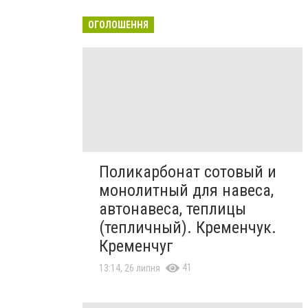
ОГОЛОШЕННЯ
Поликарбонат сотовый и
монолитный для навеса,
автонавеса, теплицы
(тепличный). Кременчук.
Кременчуг
41
13:14, 26 липня