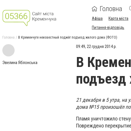
Головна
Афіша
Карта міста
Питання-відповідь
Головна
В Кременчуге неизвестный поджёг подъезд жилого дома (ФОТО)
09:49, 22 грудня 2014 р.
В Кремен
Эвелина Яблонська
подъезд 
21 декабря в 5 утра, на
дома №15 произошёл по
Пламя уничтожило стену 
Повреждено перекрытие,