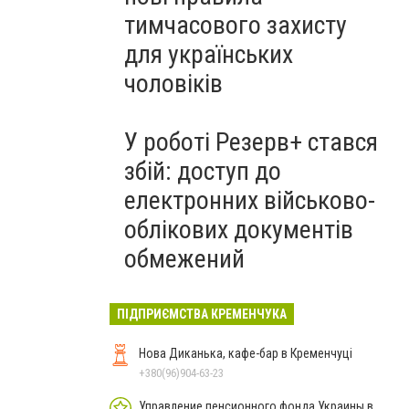
тимчасового захисту
для українських
чоловіків
У роботі Резерв+ стався
збій: доступ до
електронних військово-
облікових документів
обмежений
ПІДПРИЄМСТВА КРЕМЕНЧУКА
Нова Диканька, кафе-бар в Кременчуці
+380(96)904-63-23
Управление пенсионного фонда Украины в