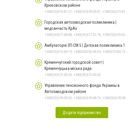
Крюковском районе
+380(53)675-81-37, +380(53)678-09-01, +380(53)675-81-32, +380(53)675-81-40, +380(53)675-81-33, +380(53)675-81-38, +380(53)675-81-31, +380(53)678-08-87
Городская автозаводская поликлиника |
медсанчасть КрАз
+380(53)677-48-88, +380(53)677-32-74, +380(53)676-62-99, +380536766187
Амбулаторія ЗП-СМ 5 | Детская поликлиника 1
+380(53)675-84-19, +380(50)356-94-69, +380(67)540-73-87
Кременчугский городской совет |
Кременчуцька міська рада
+380(53)673-00-34, +380(53)673-00-34
Управление пенсионного фонда Украины в
Автозаводском районе
+380(53)678-09-05, +380(53)678-08-74, +380(53)678-08-83, +380(53)678-08-41, +380(53)678-08-86
Додати підприємство