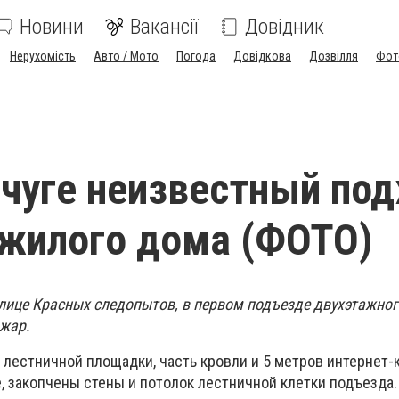
Новини
Вакансії
Довідник
Нерухомість
Авто / Мото
Погода
Довідкова
Дозвілля
Фот
чуге неизвестный по
жилого дома (ФОТО)
 улице Красных следопытов, в первом подъезде двухэтажно
жар.
лестничной площадки, часть кровли и 5 метров интернет-
 закопчены стены и потолок лестничной клетки подъезда.