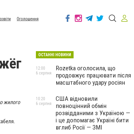
озвіти
Оголошення
ОСТАННІ НОВИНИ
джёг
Rozetka оголосила, що
12:00
6 серпня
продовжує працювати після
масштабного удару росіян
США відновили
10:20
го жилого
6 серпня
повноцінний обмін
розвідданими з Україною —
і це допомагає Україні бити
кабеля.
вглиб Росії — ЗМІ