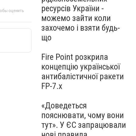
ресурсів України -
тобы оценить
можемо зайти коли
захочемо і взяти будь-
що
Fire Point розкрила
концепцію української
антибалістичної ракети
FP-7.x
«Доведеться
пояснювати, чому вони
тут». У ЄС запрацювали
нові правила