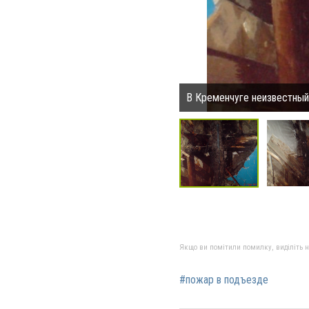
В Кременчуге неизвестный
Якщо ви помітили помилку, виділіть нео
#пожар в подъезде