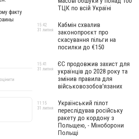
масові обшуки у понад 100
ТЦК по всій Україні
ому факту
краины
Кабмін схвалив
15:42
31 липня
законопроєкт про
скасування пільги на
посилки до €150
ЄС продовжив захист для
15:41
31 липня
українців до 2028 року та
змінив правила для
 оцінити
військовозобов'язаних
Український пілот
11:15
31 липня
переслідував російську
ракету до кордону з
Польщею, - Міноборони
Польщі