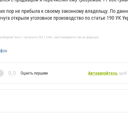
их пор не прибыла к своему законному владельцу. По данн
чуга открыли уголовное производство по статье 190 УК У
бхідний текст і натисніть Ctrl + Enter, щоб повідомити про це редакцію
йфон
0,0
Оцініть першим
Авторизуйтесь
, щоб