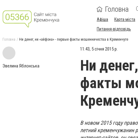
Головна
Афіша
Карта міста
Питання-відповідь
Головна
Ни денег, ни «айфона» - первые факты мошенничества в Кременчуге
11:43, 5 січня 2015 р.
Ни денег
Эвелина Яблонська
факты м
Кременч
В новом 2015 году прав
летний кременчужанин р
интернет-сайтов, он свя