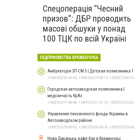
Спецоперація “Чесний
призов”: ДБР проводить
масові обшуки у понад
100 ТЦК по всій Україні
ПІДПРИЄМСТВА КРЕМЕНЧУКА
Амбулаторія ЗП-СМ 5 | Детская поликлиника 1
+380(50)356-94-69, +380(53)675-84-19, +380(67)540-73-87
Городская автозаводская поликлиника |
медсанчасть КрАз
+380(53)677-48-88, +380(53)677-32-74, +380(53)676-62-99, +380536766187
Управление пенсионного фонда Украины в
Автозаводском районе
+380(53)678-09-05, +380(53)678-08-74, +380(53)678-08-83, +380(53)678-08-41, +380(53)678-08-86
Нова Диканька, кафе-бар в Кременчуці