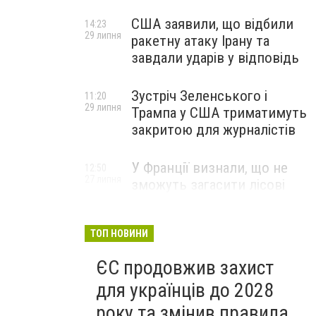
США заявили, що відбили
14:23
29 липня
ракетну атаку Ірану та
завдали ударів у відповідь
Зустріч Зеленського і
11:20
29 липня
Трампа у США триматимуть
закритою для журналістів
У Франції визнали, що не
12:50
27 липня
зможуть загасити лісові
пожежі біля Бордо до осені
ТОП НОВИНИ
ЄС продовжив захист
для українців до 2028
року та змінив правила