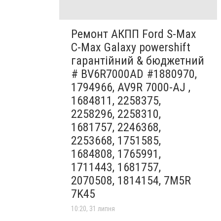
Ремонт АКПП Ford S-Max
C-Max Galaxy powershift
гарантійний & бюджетний
# BV6R7000AD #1880970,
1794966, AV9R 7000-AJ ,
1684811, 2258375,
2258296, 2258310,
1681757, 2246368,
2253668, 1751585,
1684808, 1765991,
1711443, 1681757,
2070508, 1814154, 7M5R
7K45
10:20, 31 липня