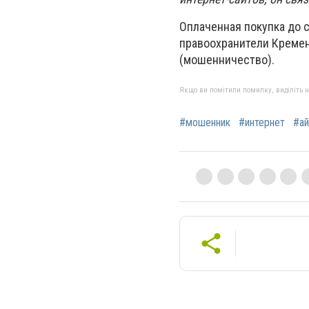
Оплаченная покупка до с
правоохранители Кремен
(мошенничество).
Якщо ви помітили помилку, виділіть нео
#мошенник
#интернет
#а