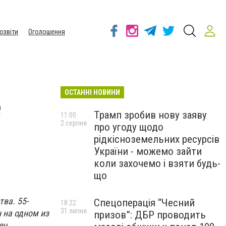
озвіти
Оголошення
ОСТАННІ НОВИНИ
е
Трамп зробив нову заяву
11:00
2 серпня
про угоду щодо
рідкісноземельних ресурсів
України - можемо зайти
коли захочемо і взяти будь-
що
ва. 55-
Спецоперація “Чесний
18:22
31 липня
 на одном из
призов”: ДБР проводить
ен.