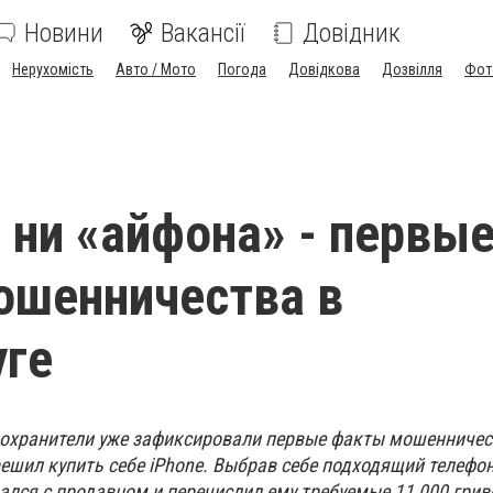
Новини
Вакансії
Довідник
Нерухомість
Авто / Мото
Погода
Довідкова
Дозвілля
Фот
, ни «айфона» - первы
ошенничества в
уге
оохранители уже зафиксировали первые факты мошенничест
ешил купить себе iPhone. Выбрав себе подходящий телефон
зался с продавцом и перечислил ему требуемые 11 000 грив